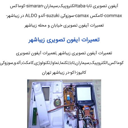
آیفون تصویری تابا-tabaالکتروپیک,سیماران-simaran-کوماکس
commax-کامکس camax-سوزوکی suzuki-آلدو ALDO در زیباشهر-
تعمیرات آیفون تصویری خیابان و محله زیباشهر
تعمیرات آیفون تصویری زیباشهر
تعمیرات آیفون تصویری زیباشهر ,تعمیرات آیفون تصویری
کوماکس,الکتروپیک,سیماران,تابا,تکنما,نماوا,تکنولوژی,کامکث,آلدو,سوزوکی
کالیوز-اکو-در زیباشهر تهران