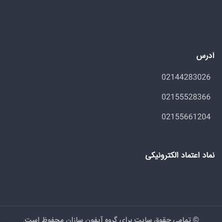
آدرس
02144283026
02155528366
02155661204
نماد اعتماد الکترونیکی
© تمامی حقوق سایت برای گروه آیفون سازان محفوظ است.