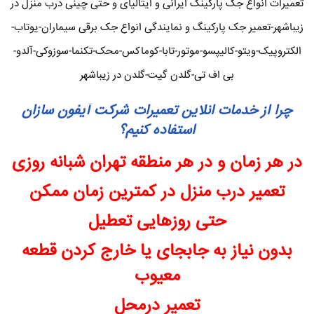
تعمیرات انواع جک پارکینگ ایرانی و ایتالیای و حتی چینی درب منزل در
زیباشهر-تعمیر جک پارکینگ و نمایندگی انواع جک برقی سیماران-یوتاب-
الکتروپیک-ویتو-کالیپسو-موتور-تابا-کوماکس-محک-تکنما-سوزوکی-آلدو-
بی اف تی-گلدن گیت-گلدن در زیباشهر
چرا از خدمات انلاین تعمیرات شرکت آیفون سازان
استفاده کنیم؟
در هر زمان و در هر منطقه تهران شبانه روزی
تعمیر درب منزل در کمترین زمان ممکن
حتی روزهایی تعطیل
بدون نیاز به جابجای یا خارج کردن قطعه
معیوب
تعمیر درمحل