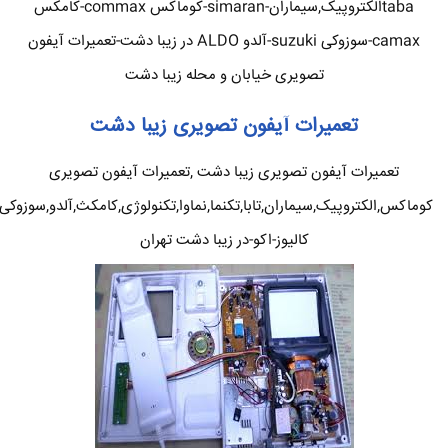
tabaالکتروپیک,سیماران-simaran-کوماکس commax-کامکس
camax-سوزوکی suzuki-آلدو ALDO در زیبا دشت-تعمیرات آیفون
تصویری خیابان و محله زیبا دشت
تعمیرات آیفون تصویری زیبا دشت
تعمیرات آیفون تصویری زیبا دشت ,تعمیرات آیفون تصویری
کوماکس,الکتروپیک,سیماران,تابا,تکنما,نماوا,تکنولوژی,کامکث,آلدو,سوزوکی
کالیوز-اکو-در زیبا دشت تهران