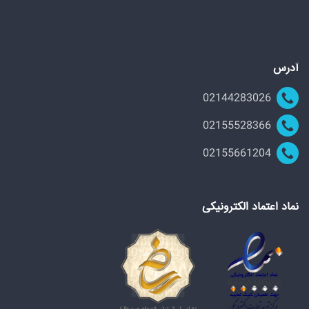
آدرس
02144283026
02155528366
02155661204
نماد اعتماد الکترونیکی