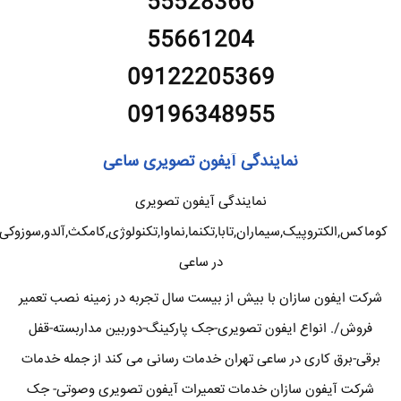
55528366
55661204
09122205369
09196348955
نمایندگی آیفون تصویری ساعی
نمایندگی آیفون تصویری
کوماکس,الکتروپیک,سیماران,تابا,تکنما,نماوا,تکنولوژی,کامکث,آلدو,سوزوکی
در ساعی
شرکت ایفون سازان با بیش از بیست سال تجربه در زمینه نصب تعمیر
فروش/. انواع ایفون تصویری-جک پارکینگ-دوربین مداربسته-قفل
برقی-برق کاری در ساعی تهران خدمات رسانی می کند از جمله خدمات
شرکت آیفون سازان خدمات تعمیرات آیفون تصویری وصوتی- جک