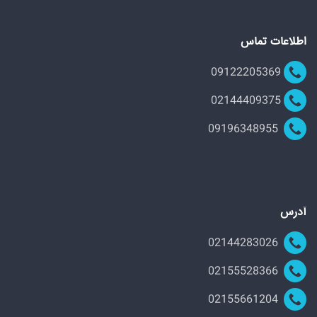
اطلاعات تماس
09122205369
02144409375
09196348955
آدرس
02144283026
02155528366
02155661204