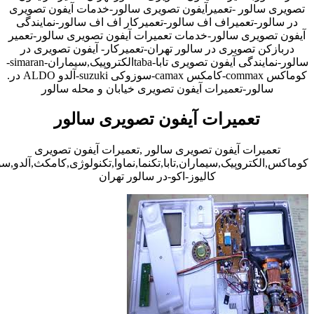
تصویری سالور -تعمیرآیفون تصویری سالور-خدمات آیفون تصویری
در سالور-تعمیراف اف سالور-تعمیرکار اف اف سالور-نمایندگی
آیفون تصویری سالور-خدمات تعمیرات آیفون تصویری سالور-تعمیر
دربازکن تصویری در سالور تهران-تعمیرکار- آیفون تصویری در
سالور-نمایندگی آیفون تصویری تابا-tabaالکتروپیک,سیماران-simaran-
کوماکس commax-کامکس camax-سوزوکی suzuki-آلدو ALDO در.
سالور-تعمیرات آیفون تصویری خیابان و محله سالور
تعمیرات آیفون تصویری سالور
تعمیرات آیفون تصویری سالور ,تعمیرات آیفون تصویری
کوماکس,الکتروپیک,سیماران,تابا,تکنما,نماوا,تکنولوژی,کامکث,آلدو,
کالیوز-اکو-در سالور تهران