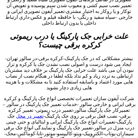
تعمیر نصب سیم کشی و معیوب شدن سیم پوسیده و تعویض آن
توکار و یا روکار به اختیار مشتری-تعمیر آیفون تصویری ایرانی و
خارجی –سیاه سفید و رنگی- با حافظه فیلم و عکس-داری ارتباط
داخلی یا بدون ارتباط داخلی
علت خرابی جک پارکینگ یا درب ریموتی
کرکره برقی چیست؟
بیشتر مشکلاتی که در جک پارکینک-کرکره برقی-در سالور تهران-
ایجاد می شود درست و اصولی نصب نشدن جک یا کرکره و تراز
نبودن آن می باشد علت خرابی جک پارکینگ بر خلاف دید مشتریان
ارتباطی به تردد زیاد و کم نداد بلکه لطفا در هنگام نصب از نصاب
هایی مورد اعتماد و باسابقه استفاده کنید تا به مشکلات و با هزینه
هایی زیادی دچار نشوید
شرکت آیفون سازان تعمیرات تخصصی انواع جک پارکینگ و کرکره
برقی ایرانی و خارجی سالور -خدمات تعمیر جک پارکینگ در سالور –
تعمیرکار جک پارکینگ سالور-تعمیر درب ریموتی- تعمیر کرکره
برقی- نصب قفل برقی بر روی جک پارکینگ-
تعمیر در محل
جک
پارکینگ-تعمیرات انواع جک پارکینگ ایرانی و ایتالیای و حتی چینی
درب منزل در سالور-تعمیر جک پارکینگ و نمایندگی انواع جک برقی
سیماران-یوتاب-الکتروپیک-ویتو-کالیپسو-موتور-تابا-کوماکس-محک-