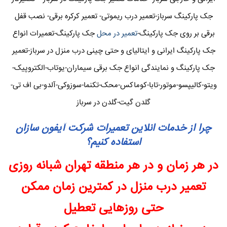
جک پارکینگ سرباز-تعمیر درب ریموتی- تعمیر کرکره برقی- نصب قفل
برقی بر روی جک پارکینگ-
تعمیر در محل
جک پارکینگ-تعمیرات انواع
جک پارکینگ ایرانی و ایتالیای و حتی چینی درب منزل در سرباز-تعمیر
جک پارکینگ و نمایندگی انواع جک برقی سیماران-یوتاب-الکتروپیک-
ویتو-کالیپسو-موتور-تابا-کوماکس-محک-تکنما-سوزوکی-آلدو-بی اف تی-
گلدن گیت-گلدن در سرباز
چرا از خدمات انلاین تعمیرات شرکت آیفون سازان
استفاده کنیم؟
در هر زمان و در هر منطقه تهران شبانه روزی
تعمیر درب منزل در کمترین زمان ممکن
حتی روزهایی تعطیل