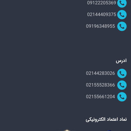
09122205369
02144409375
09196348955
آدرس
02144283026
02155528366
02155661204
نماد اعتماد الکترونیکی