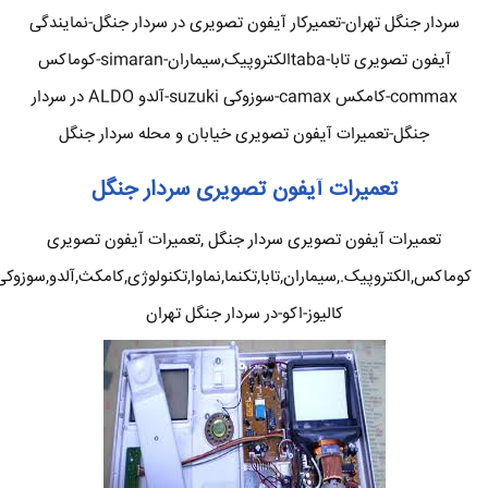
سردار جنگل تهران-تعمیرکار آیفون تصویری در سردار جنگل-نمایندگی
آیفون تصویری تابا-tabaالکتروپیک,سیماران-simaran-کوماکس
commax-کامکس camax-سوزوکی suzuki-آلدو ALDO در سردار
جنگل-تعمیرات آیفون تصویری خیابان و محله سردار جنگل
تعمیرات آیفون تصویری سردار جنگل
تعمیرات آیفون تصویری سردار جنگل ,تعمیرات آیفون تصویری
کوماکس,الکتروپیک.,سیماران,تابا,تکنما,نماوا,تکنولوژی,کامکث,آلدو,سوزوکی
کالیوز-اکو-در سردار جنگل تهران