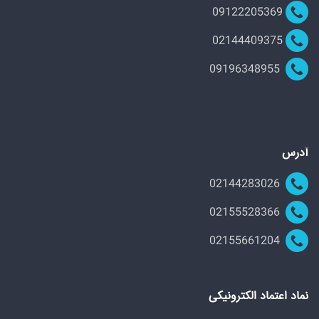
09122205369
02144409375
09196348955
آدرس
02144283026
02155528366
02155661204
نماد اعتماد الکترونیکی