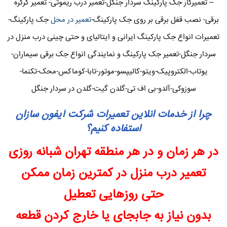
– تعمیرکار جک پارکینگ سردار جنگل-تعمیر درب ریموتی- تعمیر کرکره
برقی- نصب قفل برقی بر روی جک پارکینگ-
تعمیر در محل
جک پارکینگ-
تعمیرات انواع جک پارکینگ ایرانی و ایتالیای و حتی چینی درب منزل در
سردار جنگل-تعمیر جک پارکینگ و نمایندگی انواع جک برقی سیماران-
یوتاب-الکتروپیک-ویتو-کالیپسو-موتور-تابا-کوماکس-محک-تکنما-
سوزوکی-آلدو-بی اف تی-گلدن گیت-گلدن در سردار جنگل
چرا از خدمات انلاین تعمیرات شرکت آیفون سازان
استفاده کنیم؟
در هر زمان و در هر منطقه تهران شبانه روزی
تعمیر درب منزل در کمترین زمان ممکن
حتی روزهایی تعطیل
بدون نیاز به جابجای یا خارج کردن قطعه