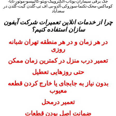
جک برقی سیماران-یوتاب-الکتروپیک-ویتو-کالیپسو-موتور-تابا-
کوماکس-محک-تکنما-سوزوکی-آلدو-بی اف تی-گلدن گیت-گلدن در
سعدآباد
چرا از خدمات انلاین تعمیرات شرکت آیفون
سازان استفاده کنیم؟
در هر زمان و در هر منطقه تهران شبانه
روزی
تعمیر درب منزل در کمترین زمان ممکن
حتی روزهایی تعطیل
بدون نیاز به جابجای یا خارج کردن قطعه
معیوب
تعمیر درمحل
ضمانت اصل بودن قطعات