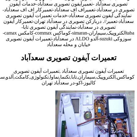
تصویری سعدآباد -تعمیرآیفون تصویری سعدآباد-خدمات آیفون
تصویری در سعدآباد-تعمیراف اف سعدآباد-تعمیرکار اف اف سعدآباد-
نمایندگی آیفون تصویری سعدآباد-خدمات تعمیرات آیفون تصویری
سعدآباد-تعمیر//. دربازکن تصویری در سعدآباد تهران-تعمیرکار آیفون
تصویری در سعدآباد-نمایندگی آیفون تصویری تابا-
tabaالکتروپیک,سیماران-simaran-کوماکس commax-کامکس camax-
سوزوکی suzuki-آلدو ALDO در سعدآباد-تعمیرات آیفون تصویری
خیابان و محله سعدآباد
تعمیرات آیفون تصویری سعدآباد
تعمیرات آیفون تصویری سعدآباد ,تعمیرات آیفون تصویری
کوماکس,الکتروپیک,سیماران,تابا,تکنما,نماوا,تکنولوژی,کامکث,آلدو,
کالیوز-اکو-در سعدآباد تهران