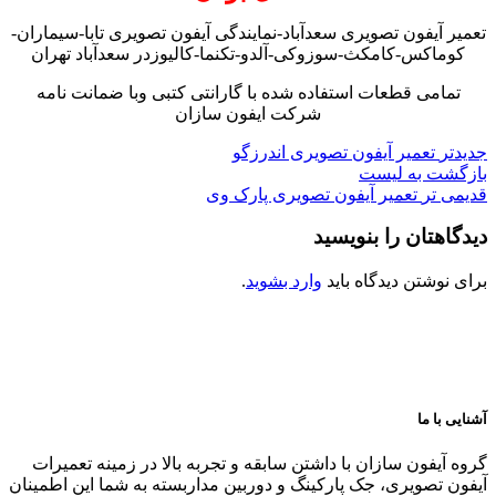
تعمیر آیفون تصویری سعدآباد-نمایندگی آیفون تصویری تابا-سیماران-
کوماکس-کامکث-سوزوکی-آلدو-تکنما-کالیوزدر سعدآباد تهران
تمامی قطعات استفاده شده با گارانتی کتبی وبا ضمانت نامه
شرکت ایفون سازان
جدیدتر
تعمیر آیفون تصویری اندرزگو
بازگشت به لیست
قدیمی تر
تعمیر آیفون تصویری پارک وی
دیدگاهتان را بنویسید
برای نوشتن دیدگاه باید
وارد بشوید
.
آشنایی با ما
گروه آیفون سازان با داشتن سابقه و تجربه بالا در زمینه تعمیرات
آیفون تصویری، جک پارکینگ و دوربین مداربسته به شما این اطمینان