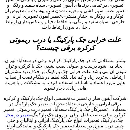
تصویری در تمامی برندهای آیفون تصویری سیاه سفید و رنگی و
تعمیر نصب سیم کشی و معیوب شدن سیم پوسیده و /./تعویض آن
توکار و یا روکار به اختیار مشتری-تعمیر آیفون تصویری ایرانی و
خارجی –سیاه سفید و رنگی- با حافظه فیلم و عکس-داری ارتباط
داخلی یا بدون ارتباط داخلی
علت خرابی جک پارکینگ یا درب ریموتی
کرکره برقی چیست؟
بیشتر مشکلاتی که در جک پارکینک-کرکره برقی-در سعدآباد تهران-
ایجاد می شود درست و اصولی نصب نشدن جک یا کرکره و تراز
نبودن آن می باشد علت خرابی جک پارکینگ بر خلاف دید مشتریان
ارتباطی به تردد زیاد و کم نداد بلکه لطفا در هنگام نصب از نصاب
هایی مورد اعتماد و باسابقه استفاده کنید تا به مشکلات و با هزینه
هایی زیادی دچار نشوید
شرکت آیفون سازان تعمیرات تخصصی انواع جک پارکینگ و کرکره
برقی ایرانی و خارجی سعدآباد -خدمات تعمیر جک پارکینگ در
سعدآباد – تعمیرکار جک پارکینگ سعدآباد-تعمیر درب ریموتی- تعمیر
کرکره برقی- نصب قفل برقی بر روی جک پارکینگ-
تعمیر در محل
جک پارکینگ-تعمیرات انواع جک پارکینگ ایرانی و ایتالیای و حتی
چینی درب منزل در سعدآباد-تعمیر جک پارکینگ و نمایندگی انواع