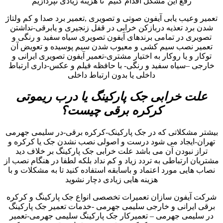
رفع این مشکل اقدام کنیم تا هزینه زیادی نپردازیم
تعمیر وعیب یابی آیفون صوتی و تصویری ,تعمیر برد صدا و کم ولتاژ
شدن برد تعذیه دربازکن خرابی در قفل زنجیری و یابرقی-نداشتن
تصویری در تمامی برندهای آیفون تصویری سیاه سفید و رنگی و
تعمیر نصب سیم کشی و معیوب شدن سیم پوسیده و تعویض آن
توکار و یا روکار به اختیار مشتری-تعمیر آیفون تصویری ایرانی و
خارجی –سیاه سفید و رنگی- با حافظه فیلم و عکس-داری ارتباط
داخلی یا بدون ارتباط داخلی
علت خرابی جک پارکینگ یا درب ریموتی
کرکره برقی چیست؟
بیشتر مشکلاتی که در جک پارکینک-کرکره برقی-در سلیمی جهرمی
تهران-ایجاد می شود درست و اصولی نصب نشدن جک یا کرکره و
تراز نبودن آن می باشد علت خرابی جک پارکینگ بر خلاف دید
مشتریان ارتباطی به تردد زیاد و کم نداد بلکه لطفا در هنگام نصب از
نصاب هایی مورد اعتماد و باسابقه استفاده کنید تا به مشکلات و با
هزینه هایی زیادی دچار نشوید
شرکت آیفون سازان تعمیرات تخصصی انواع جک پارکینگ و کرکره
برقی ایرانی و خارجی سلیمی جهرمی -خدمات تعمیر جک پارکینگ
در سلیمی جهرمی – تعمیرکار جک پارکینگ سلیمی جهرمی-تعمیر