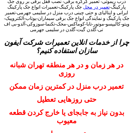
درب ریموتی- تعمیر کرکره برقی- نصب قفل برقی بر روی جک
پارکینگ-
تعمیر در محل
جک پارکینگ-تعمیرات انواع جک پارکینگ
ایرانی و ایتالیای و حتی چینی درب منزل در سلیمی جهرمی-تعمیر
جک پارکینگ و نمایندگی انواع جک برقی سیماران-یوتاب-الکتروپیک-
ویتو-کالیپسو-موتور-تابا-کوماکس-محک-تکنما-سوزوکی-آلدو-بی اف
تی-گلدن گیت-گلدن در سلیمی جهرمی
چرا از خدمات انلاین تعمیرات شرکت آیفون
سازان استفاده کنیم؟
در هر زمان و در هر منطقه تهران شبانه
روزی
تعمیر درب منزل در کمترین زمان ممکن
حتی روزهایی تعطیل
بدون نیاز به جابجای یا خارج کردن قطعه
معیوب