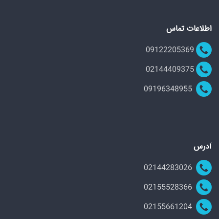
اطلاعات تماس
09122205369
02144409375
09196348955
آدرس
02144283026
02155528366
02155661204