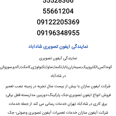
55528366
55661204
09122205369
09196348955
نمایندگی آیفون تصویری شادآباد
نمایندگی آیفون تصویری
کوماکس,الکتروپیک,سیماران,تابا,تکنما,نماوا,تکنولوژی,کامکث,آلدو,سوزوکی
در شادآباد
شرکت ایفون سازان با بیش از بیست سال تجربه در زمینه نصب تعمیر
فروش انواع ایفون تصویری-جک پارکینگ-دوربین مداربسته-قفل برقی-
برق کاری در شادآباد تهران خدمات رسانی می کند از جمله خدمات
شرکت آیفون سازان خدمات تعمیرات آیفون تصویری وصوتی- جک