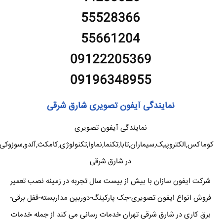
55528366
55661204
09122205369
09196348955
نمایندگی آیفون تصویری شارق شرقی
نمایندگی آیفون تصویری
کوماکس,الکتروپیک,سیماران,تابا,تکنما,نماوا,تکنولوژی,کامکث,آلدو,سوزوکی
در شارق شرقی
شرکت ایفون سازان با بیش از بیست سال تجربه در زمینه نصب تعمیر
فروش انواع ایفون تصویری-جک پارکینگ-دوربین مداربسته-قفل برقی-
برق کاری در شارق شرقی تهران خدمات رسانی می کند از جمله خدمات