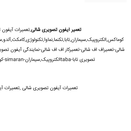
تعمیر آیفون تصویری شالی
,تعمیرات آیفون 
کوماکس,الکتروپیک,سیماران,تابا,تکنما,نماوا,تکنولوژی,کامکث,آل
شالی-تعمیراف اف شالی-تعمیرکار اف اف شالی-نمایندگی آیفون تصوی
تصویری تابا-tabaالکتروپیک,سیماران-simaran-کوماکس commax-کامکس camax-سوزوکی suzuki-آلدو ALDO در شالی-تعمیرات آیفون تصویری خیابان و محله شالی
تعمیرات آیفون تصویری شالی ,تعمیرات آیفو