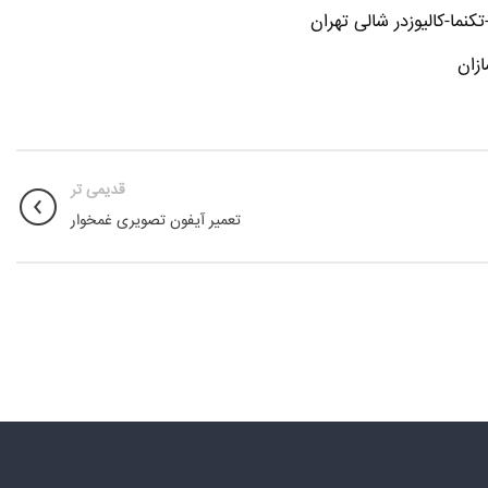
ما-کالیوزدر شالی تهران
زان
قدیمی تر
تعمیر آیفون تصویری غمخوار