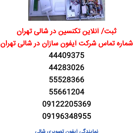
ثبت/ آنلاین تکنسین در شالی تهران
شماره تماس شرکت آیفون سازان در شالی تهران
44409375
44283026
55528366
55661204
09122205369
09196348955
نمایندگی آیفون تصویری شالی