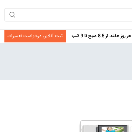
فته، از 8.5 صبح تا 9 شب
ثبت آنلاین درخواست تعمیرات