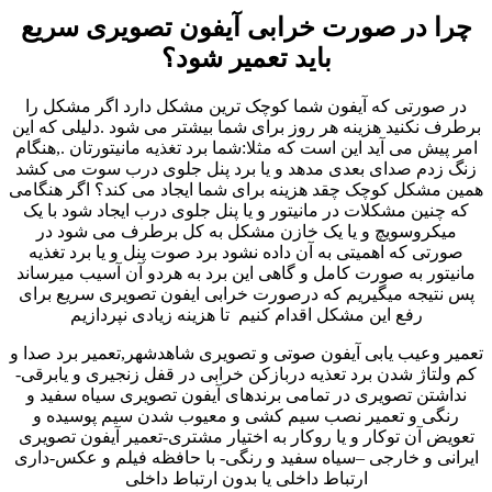
چرا در صورت خرابی آیفون تصویری سریع
باید تعمیر شود؟
در صورتی که آیفون شما کوچک ترین مشکل دارد اگر مشکل را
برطرف نکنید هزینه هر روز برای شما بیشتر می شود .دلیلی که این
امر پیش می آید این است که مثلا:شما برد تغذیه مانیتورتان .,هنگام
زنگ زدم صدای بعدی مدهد و یا برد پنل جلوی درب سوت می کشد
همین مشکل کوچک چقد هزینه برای شما ایجاد می کند؟ اگر هنگامی
که چنین مشکلات در مانیتور و یا پنل جلوی درب ایجاد شود با یک
میکروسویچ و یا یک خازن مشکل به کل برطرف می شود در
صورتی که اهمیتی به آن داده نشود برد صوت پنل و یا برد تغذیه
مانیتور به صورت کامل و گاهی این برد به هردو آن آسیب میرساند
پس نتیجه میگیریم که درصورت خرابی ایفون تصویری سریع برای
رفع این مشکل اقدام کنیم تا هزینه زیادی نپردازیم
تعمیر وعیب یابی آیفون صوتی و تصویری شاهدشهر,تعمیر برد صدا و
کم ولتاژ شدن برد تعذیه دربازکن خرابی در قفل زنجیری و یابرقی-
نداشتن تصویری در تمامی برندهای آیفون تصویری سیاه سفید و
رنگی و تعمیر نصب سیم کشی و معیوب شدن سیم پوسیده و
تعویض آن توکار و یا روکار به اختیار مشتری-تعمیر آیفون تصویری
ایرانی و خارجی –سیاه سفید و رنگی- با حافظه فیلم و عکس-داری
ارتباط داخلی یا بدون ارتباط داخلی