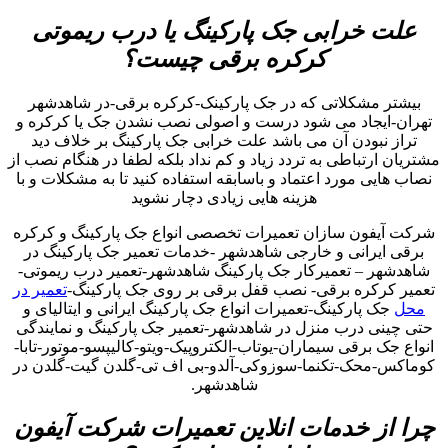
علت خرابی جک پارکینگ یا درب ریموتی
کرکره برقی چیست؟
بیشتر مشکلاتی که در جک پارکینک-کرکره برقی-در شاهدشهر
تهران-ایجاد می شود درست و اصولی نصب نشدن جک یا کرکره و
تراز نبودن آن می باشد علت خرابی جک پارکینگ بر خلاف دید
مشتریان ارتباطی به تردد زیاد و کم نداد بلکه لطفا در هنگام نصب از
نصاب هایی مورد اعتماد و باسابقه استفاده کنید تا به مشکلات و با
هزینه هایی زیادی دچار نشوید
شرکت آیفون سازان تعمیرات تخصصی انواع جک پارکینگ و کرکره
برقی ایرانی و خارجی شاهدشهر -خدمات تعمیر جک پارکینگ در
شاهدشهر – تعمیرکار جک پارکینگ شاهدشهر-تعمیر درب ریموتی-
تعمیر کرکره برقی- نصب قفل برقی بر روی جک پارکینگ-
تعمیر در
محل
جک پارکینگ-تعمیرات انواع جک پارکینگ ایرانی و ایتالیای و
حتی چینی درب منزل در شاهدشهر-تعمیر جک پارکینگ و نمایندگی
انواع جک برقی سیماران-یوتاب-الکتروپیک-ویتو-کالیپسو-موتور-تابا-
کوماکس-محک-تکنما-سوزوکی-آلدو-بی اف تی-گلدن گیت-گلدن در
شاهدشهر.
چرا از خدمات انلاین تعمیرات شرکت آیفون