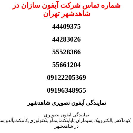
شماره تماس شرکت آیفون سازان در
شاهدشهر تهران
44409375
44283026
55528366
55661204
09122205369
09196348955
نمایندگی آیفون تصویری شاهدشهر
نمایندگی آیفون تصویری
کوماکس,الکتروپیک,سیماران,تابا,تکنما,نماوا,تکنولوژی,کامکث,آلدو,
در شاهدشهر