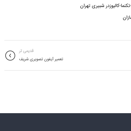
نما-کالیوزدر شبیری تهران
زان
قدیمی تر
تعمیر آیفون تصویری شریف