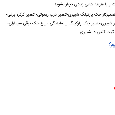
ت و با هزینه هایی زیادی دچار نشوید
یرکار جک پارکینگ شبیری-تعمیر درب ریموتی- تعمیر کرکره برقی-
ر شبیری-تعمیر جک پارکینگ و نمایندگی انواع جک برقی سیماران-
ن گیت-گلدن در شبیری
یم؟