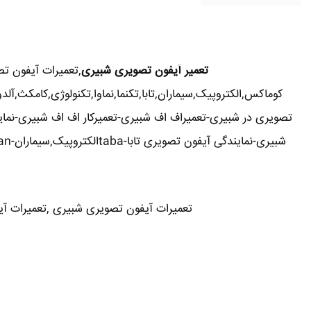
تعمیر آیفون تصویری شبیری
,تعمیرات آیفون ت
کوماکس,الکتروپیک,سیماران,تابا,تکنما,نماوا,تکنولوژی,کامکث,
تصویری در شبیری-تعمیراف اف شبیری-تعمیرکار اف اف شبیری-نمای
شبیری-نمایندگی آیفون تصویری تابا-tabaالکتروپیک,سیماران-simaran-کوماکس commax-کامکس camax-سوزوکی suzuki-آلدو ALDO در شبیری-تعمیرات آیفون تصویری خیابان و محله شبیری
تعمیرات آیفون تصویری شبیری ,تعمیرات آیفو