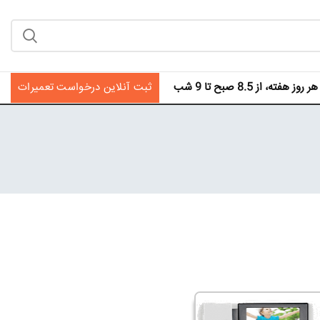
فته، از 8.5 صبح تا 9 شب
ثبت آنلاین درخواست تعمیرات