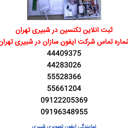
ثبت آنلاین تکنسین در شبیری تهران
ماره تماس شرکت آیفون سازان در شبیری تهران
44409375
44283026
55528366
55661204
09122205369
09196348955
نمایندگی آیفون تصویری شبیری