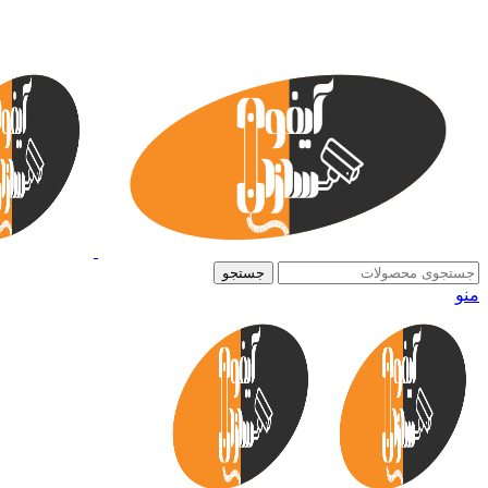
جستجو
منو