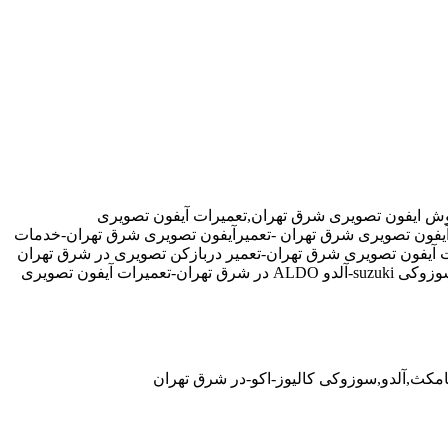
وش ایفون تصویری شرق تهران,تعمیرات آیفون تصویری
ارآیفون تصویری شرق تهران -تعمیرآیفون تصویری شرق تهران-خدمات
 آیفون تصویری شرق تهران-تعمیر دربازکن تصویری در شرق تهران
-تعمیرکار آیفون تصویری در شرق تهران-نمایندگی آیفون تصویری تابا-tabaالکتروپیک,سیماران-simaran-کوماکس commax-کامکس camax-سوزوکی suzuki-آلدو ALDO در شرق تهران-تعمیرات آیفون تصویری
کامکث,آلدو,سوزوکی کالیوز-اکو-در شرق تهران