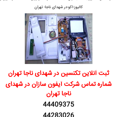
کالیوز-اکو-در شهدای ناجا- تهران
ثبت آنلاین تکنسین در شهدای ناجا تهران
شماره تماس شرکت آیفون سازان در شهدای
ناجا تهران
44409375
44283026