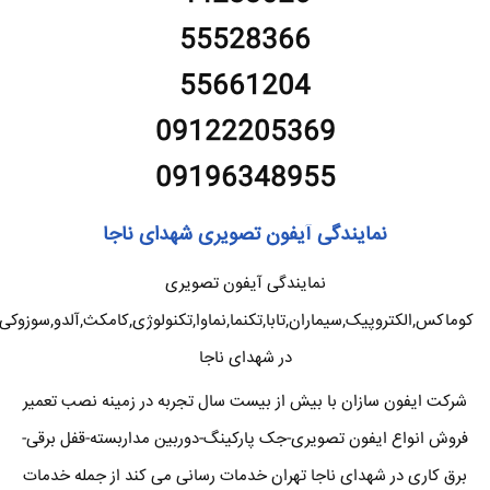
55528366
55661204
09122205369
09196348955
نمایندگی آیفون تصویری شهدای ناجا
نمایندگی آیفون تصویری
کوماکس,الکتروپیک,سیماران,تابا,تکنما,نماوا,تکنولوژی,کامکث,آلدو,سوزوکی
در شهدای ناجا
شرکت ایفون سازان با بیش از بیست سال تجربه در زمینه نصب تعمیر
فروش انواع ایفون تصویری-جک پارکینگ-دوربین مداربسته-قفل برقی-
برق کاری در شهدای ناجا تهران خدمات رسانی می کند از جمله خدمات