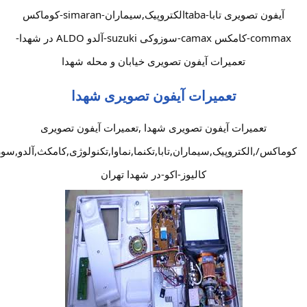
آیفون تصویری تابا-tabaالکتروپیک,سیماران-simaran-کوماکس
commax-کامکس camax-سوزوکی suzuki-آلدو ALDO در شهدا-
تعمیرات آیفون تصویری خیابان و محله شهدا
تعمیرات آیفون تصویری شهدا
تعمیرات آیفون تصویری شهدا ,تعمیرات آیفون تصویری
کوماکس/,الکتروپیک,سیماران,تابا,تکنما,نماوا,تکنولوژی,کامکث,آلدو,سو
کالیوز-اکو-در شهدا تهران