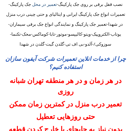
نصب قفل برقی بر روی جک پارکینگ-
تعمیر در محل
جک پارکینگ-
تعمیرات انواع جک پارکینگ ایرانی و ایتالیای و حتی چینی درب منزل
در شهدا-تعمیر جک پارکینگ و نمایندگی انواع جک برقی سیماران-
یوتاب-الکتروپیک-ویتو-کالیپسو-موتور-تابا-کوماکس-محک-تکنما-
سوزوکی/-آلدو-بی اف تی-گلدن گیت-گلدن در شهدا
چرا از خدمات انلاین تعمیرات شرکت آیفون سازان
استفاده کنیم؟
در هر زمان و در هر منطقه تهران شبانه
روزی
تعمیر درب منزل در کمترین زمان ممکن
حتی روزهایی تعطیل
بدون نیاز به جابجای یا خارج کردن قطعه