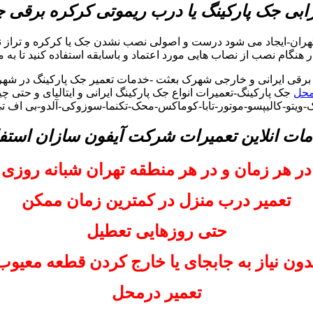
بی جک پارکینگ یا درب ریموتی کرکره برقی
هران-ایجاد می شود درست و اصولی نصب نشدن جک یا کرکره و تراز نب
 در هنگام نصب از نصاب هایی مورد اعتماد و باسابقه استفاده کنید تا به 
رقی ایرانی و خارجی شهرک بعثت -خدمات تعمیر جک پارکینگ در شهر
محل
جک پارکینگ-تعمیرات انواع جک پارکینگ ایرانی و ایتالیای و حتی 
ک-ویتو-کالیپسو-موتور-تابا-کوماکس-محک-تکنما-سوزوکی-آلدو-بی اف 
مات انلاین تعمیرات شرکت آیفون سازان استفا
در هر زمان و در هر منطقه تهران شبانه روزی
تعمیر درب منزل در کمترین زمان ممکن
حتی روزهایی تعطیل
دون نیاز به جابجای یا خارج کردن قطعه معیوب
تعمیر درمحل