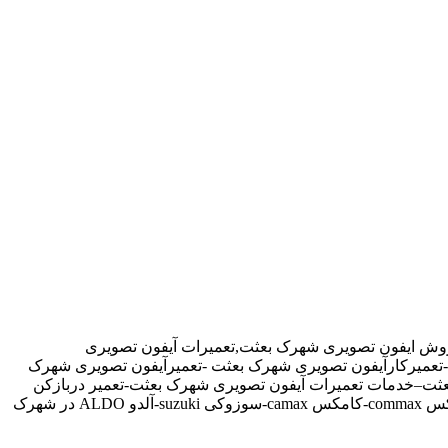
روش ایفون تصویری شهرک بعثت,تعمیرات آیفون تصویری
ن-تعمیرکارآیفون تصویری شهرک بعثت -تعمیرآیفون تصویری شهرک
ثت–خدمات تعمیرات آیفون تصویری شهرک بعثت-تعمیر دربازکن
تصویری در شهرک بعثت تهران-تعمیرکار آیفون تصویری در شهرک بعثت-نمایندگی آیفون تصویری تابا-tabaالکتروپیک,سیماران-simaran-کوماکس commax-کامکس camax-سوزوکی suzuki-آلدو ALDO در شهرک