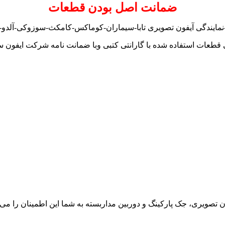
ضمانت اصل بودن قطعات
مایندگی آیفون تصویری تابا-سیماران-کوماکس-کامکث-سوزوکی-آلدو-ت
 قطعات استفاده شده با گارانتی کتبی وبا ضمانت نامه شرکت ایفون س
ون تصویری، جک پارکینگ و دوربین مداربسته به شما این اطمینان را می د