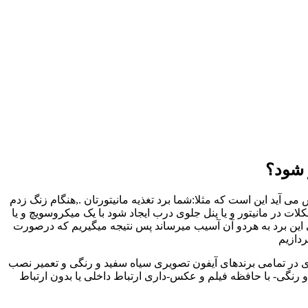
 شود؟
 آید این است که مثلا:شما برد تغذیه مانیتورتان .,هنگام زنگ زدم
در مانیتور و یا پنل جلوی درب ایجاد شود با یک میکروسویچ و یا
 این برد به هردو آن آسیب میرساند پس نتیجه میگیریم که درصورت
ردازیم
ری در تمامی برندهای آیفون تصویری سیاه سفید و رنگی و تعمیر نصب
رنگی- با حافظه فیلم و عکس-داری ارتباط داخلی یا بدون ارتباط