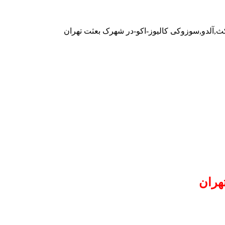
کث,آلدو,سوزوکی کالیوز-اکو-در شهرک بعثت تهران
هران