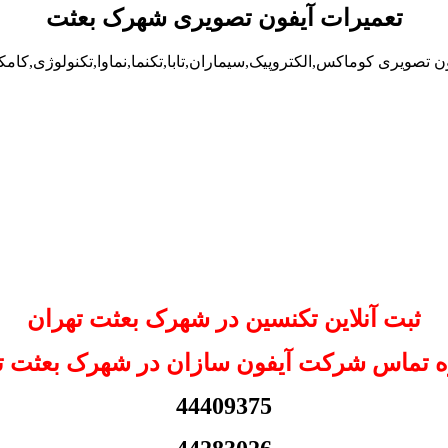
تعمیرات آیفون تصویری شهرک بعثت
 تصویری کوماکس,الکتروپیک,سیماران,تابا,تکنما,نماوا,تکنولوژی,کام
ثبت آنلاین تکنسین در شهرک بعثت تهران
 تماس شرکت آیفون سازان در شهرک بعثت ت
44409375