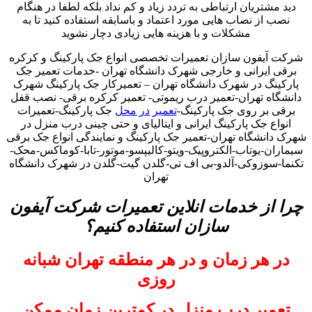
دید مشتریان ارتباطی به تردد زیاد و کم نداد بلکه لطفا در هنگام
نصب از نصاب هایی مورد اعتماد و باسابقه استفاده کنید تا به
مشکلات و با هزینه هایی زیادی دچار نشوید
شرکت آیفون سازان تعمیرات تخصصی انواع جک پارکینگ و کرکره
برقی ایرانی و خارجی شهرک دانشگاه تهران -خدمات تعمیر جک
پارکینگ در شهرک دانشگاه تهران – تعمیرکار جک پارکینگ شهرک
دانشگاه تهران-تعمیر درب ریموتی- تعمیر کرکره برقی- نصب قفل
برقی بر روی جک پارکینگ-
تعمیر در محل
جک پارکینگ-تعمیرات
انواع جک پارکینگ ایرانی و ایتالیای و حتی چینی درب منزل در
شهرک دانشگاه تهران-تعمیر جک پارکینگ و نمایندگی انواع جک برقی
سیماران-یوتاب-الکتروپیک-ویتو-کالیپسو-موتور-تابا-کوماکس-محک-
تکنما-سوزوکی-آلدو-بی اف تی-گلدن گیت-گلدن در شهرک دانشگاه
تهران
چرا از خدمات انلاین تعمیرات شرکت آیفون
سازان استفاده کنیم؟
در هر زمان و در هر منطقه تهران شبانه
روزی
تعمیر درب منزل در کمترین زمان ممکن