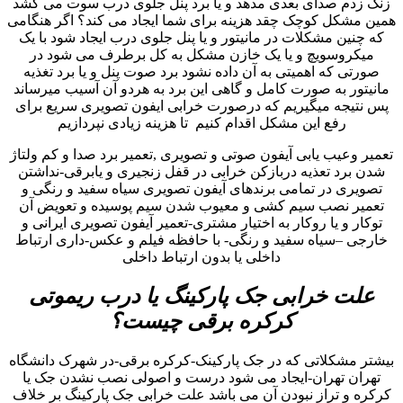
زنگ زدم صدای بعدی مدهد و یا برد پنل جلوی درب سوت می کشد
همین مشکل کوچک چقد هزینه برای شما ایجاد می کند؟ اگر هنگامی
که چنین مشکلات در مانیتور و یا پنل جلوی درب ایجاد شود با یک
میکروسویچ و یا یک خازن مشکل به کل برطرف می شود در
صورتی که اهمیتی به آن داده نشود برد صوت پنل و یا برد تغذیه
مانیتور به صورت کامل و گاهی این برد به هردو آن آسیب میرساند
پس نتیجه میگیریم که درصورت خرابی ایفون تصویری سریع برای
رفع این مشکل اقدام کنیم تا هزینه زیادی نپردازیم
تعمیر وعیب یابی آیفون صوتی و تصویری ,تعمیر برد صدا و کم ولتاژ
شدن برد تعذیه دربازکن خرابی در قفل زنجیری و یابرقی-نداشتن
تصویری در تمامی برندهای آیفون تصویری سیاه سفید و رنگی و
تعمیر نصب سیم کشی و معیوب شدن سیم پوسیده و تعویض آن
توکار و یا روکار به اختیار مشتری-تعمیر آیفون تصویری ایرانی و
خارجی –سیاه سفید و رنگی- با حافظه فیلم و عکس-داری ارتباط
داخلی یا بدون ارتباط داخلی
علت خرابی جک پارکینگ یا درب ریموتی
کرکره برقی چیست؟
بیشتر مشکلاتی که در جک پارکینک-کرکره برقی-در شهرک دانشگاه
تهران تهران-ایجاد می شود درست و اصولی نصب نشدن جک یا
کرکره و تراز نبودن آن می باشد علت خرابی جک پارکینگ بر خلاف