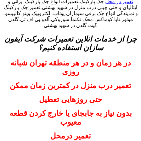
تعمیر در محل
جک پارکینگ-تعمیرات انواع جک پارکینگ ایرانی و
ایتالیای و حتی چینی درب منزل در شهید بهشتی-تعمیر جک پارکینگ
و نمایندگی انواع جک برقی سیماران-یوتاب-الکتروپیک-ویتو-کالیپسو-
موتور-تابا-کوماکس-محک-تکنما-سوزوکی-آلدو-بی اف تی-گلدن
گیت-گلدن در شهید بهشتی
چرا از خدمات انلاین تعمیرات شرکت آیفون
سازان استفاده کنیم؟
در هر زمان و در هر منطقه تهران شبانه
روزی
تعمیر درب منزل در کمترین زمان ممکن
حتی روزهایی تعطیل
بدون نیاز به جابجای یا خارج کردن قطعه
معیوب
تعمیر درمحل