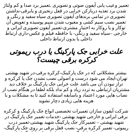
تعمیر وعیب یابی آیفون صوتی و تصویری ,تعمیر برد صدا و کم ولتاژ
شدن برد تعذیه دربازکن خرابی در قفل زنجیری و یابرقی-نداشتن
تصویری در تمامی برندهای آیفون تصویری سیاه سفید و رنگی و
تعمیر نصب سیم کشی و معیوب شدن سیم پوسیده و تعویض آن
توکار و یا روکار به اختیار مشتری-تعمیر آیفون تصویری ایرانی و
خارجی –سیاه سفید و رنگی- با حافظه فیلم و عکس-داری ارتباط
داخلی یا بدون ارتباط داخلی
علت خرابی جک پارکینگ یا درب ریموتی
کرکره برقی چیست؟
بیشتر مشکلاتی که در جک پارکینک-کرکره برقی-در شهید بهشتی
تهران-ایجاد می شود درست و اصولی نصب نشدن جک یا کرکره و
تراز نبودن آن می باشد علت خرابی جک پارکینگ بر خلاف دید
مشتریان ارتباطی به تردد زیاد و کم نداد بلکه لطفا در هنگام نصب از
نصاب هایی مورد اعتماد و باسابقه استفاده کنید تا به مشکلات و با
هزینه هایی زیادی دچار نشوید
شرکت آیفون سازان تعمیرات تخصصی انواع جک پارکینگ و کرکره
برقی ایرانی و خارجی شهید بهشتی -خدمات تعمیر جک پارکینگ در
شهید بهشتی – تعمیرکار جک پارکینگ شهید بهشتی-تعمیر درب
ریموتی- تعمیر کرکره برقی- نصب قفل برقی بر روی جک پارکینگ-