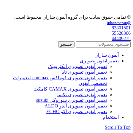
© تمامی حقوق سایت برای گروه آیفون سازان محفوظ است.
@iphonesazan
82801501
55528366
44409275
جستجو
آیفون سازان
تعمیر آیفون تصویری
تعمیر آیفون تصویری الکتروپیک
تعمیر آیفون تصویری تابا
تعمیر آیفون تصویری کوماکس commax | تعمیرات
تخصصی آیفون
تعمیر آیفون تصویری CAMAX کامکث
تعمیر آیفون تصویری تکنما
تعمیر آیفون تصویری سوزوکی suzuki
تعمیر آیفون تصویری آلدو ALDO
تعمیر آیفون تصویری اکو ECHO
استخدام
Scroll To Top