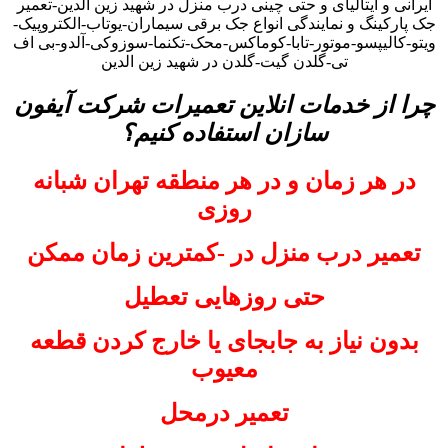
ایرانی و ایتالیای و حتی چینی درب منزل در شهید زین الدین-تعمیر
جک پارکینگ و نمایندگی انواع جک برقی سیماران-یوتاب-الکتروپیک-
ویتو-کالیپسو-موتور-تابا-کوماکس-محک-تکنما-سوزوکی-آلدو-بی اف
تی-گلدن گیت-گلدن در شهید زین الدین
چرا از خدمات انلاین تعمیرات شرکت آیفون
سازان استفاده کنیم؟
در هر زمان و در هر منطقه تهران شبانه
روزی
تعمیر درب منزل در -کمترین زمان ممکن
حتی روزهایی تعطیل
بدون نیاز به جابجای یا خارج کردن قطعه
معیوب
تعمیر درمحل