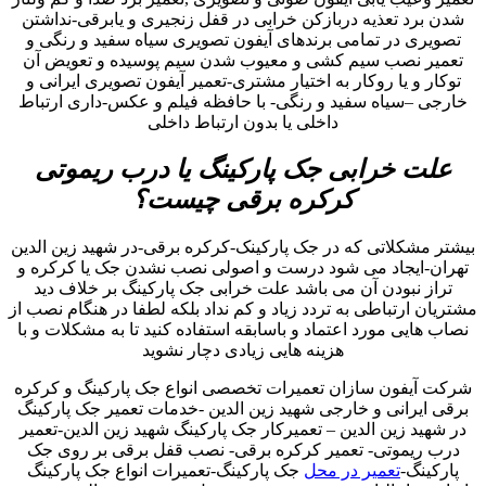
شدن برد تعذیه دربازکن خرابی در قفل زنجیری و یابرقی-نداشتن
تصویری در تمامی برندهای آیفون تصویری سیاه سفید و رنگی و
تعمیر نصب سیم کشی و معیوب شدن سیم پوسیده و تعویض آن
توکار و یا روکار به اختیار مشتری-تعمیر آیفون تصویری ایرانی و
خارجی –سیاه سفید و رنگی- با حافظه فیلم و عکس-داری ارتباط
داخلی یا بدون ارتباط داخلی
علت خرابی جک پارکینگ یا درب ریموتی
کرکره برقی چیست؟
بیشتر مشکلاتی که در جک پارکینک-کرکره برقی-در شهید زین الدین
تهران-ایجاد می شود درست و اصولی نصب نشدن جک یا کرکره و
تراز نبودن آن می باشد علت خرابی جک پارکینگ بر خلاف دید
مشتریان ارتباطی به تردد زیاد و کم نداد بلکه لطفا در هنگام نصب از
نصاب هایی مورد اعتماد و باسابقه استفاده کنید تا به مشکلات و با
هزینه هایی زیادی دچار نشوید
شرکت آیفون سازان تعمیرات تخصصی انواع جک پارکینگ و کرکره
برقی ایرانی و خارجی شهید زین الدین -خدمات تعمیر جک پارکینگ
در شهید زین الدین – تعمیرکار جک پارکینگ شهید زین الدین-تعمیر
درب ریموتی- تعمیر کرکره برقی- نصب قفل برقی بر روی جک
پارکینگ-
تعمیر در محل
جک پارکینگ-تعمیرات انواع جک پارکینگ