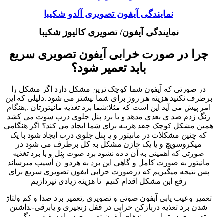
نمایندگی آیفون تصویری آلدو شکیبا
نمایندگی آیفون/ تصویری کالیوز شکیبا
چرا در صورت خرابی آیفون تصویری سریع
باید تعمیر شود؟
در صورتی که آیفون شما کوچک ترین مشکل دارد اگر مشکل را
برطرف نکنید هزینه هر روز برای شما بیشتر می شود .دلیلی که این
امر پیش می آید این است که مثلا:شما برد تغذیه مانیتورتان .,هنگام
زنگ زدم صدای بعدی مدهد و یا برد پنل جلوی درب سوت می کشد
همین مشکل کوچک چقد هزینه برای شما ایجاد می کند؟ اگر هنگامی
که چنین مشکلات در مانیتور و یا پنل جلوی درب ایجاد شود با یک
میکروسویچ و یا یک خازن مشکل به کل برطرف می شود در
صورتی که اهمیتی به آن داده نشود برد صوت پنل و یا برد تغذیه
مانیتور به صورت کامل و گاهی این برد به هردو آن آسیب میرساند
پس نتیجه میگیریم که درصورت خرابی ایفون تصویری سریع برای
رفع این مشکل اقدام کنیم تا هزینه زیادی نپردازیم
تعمیر وعیب یابی آیفون صوتی و تصویری ,تعمیر برد صدا و کم ولتاژ
شدن برد تعذیه دربازکن خرابی در قفل زنجیری و یابرقی-نداشتن
تصویری در تمامی برندهای آیفون تصویری سیاه سفید و رنگی و