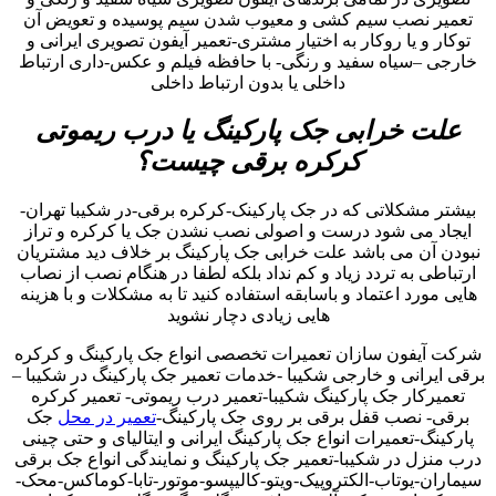
تعمیر نصب سیم کشی و معیوب شدن سیم پوسیده و تعویض آن
توکار و یا روکار به اختیار مشتری-تعمیر آیفون تصویری ایرانی و
خارجی –سیاه سفید و رنگی- با حافظه فیلم و عکس-داری ارتباط
داخلی یا بدون ارتباط داخلی
علت خرابی جک پارکینگ یا درب ریموتی
کرکره برقی چیست؟
بیشتر مشکلاتی که در جک پارکینک-کرکره برقی-در شکیبا تهران-
ایجاد می شود درست و اصولی نصب نشدن جک یا کرکره و تراز
نبودن آن می باشد علت خرابی جک پارکینگ بر خلاف دید مشتریان
ارتباطی به تردد زیاد و کم نداد بلکه لطفا در هنگام نصب از نصاب
هایی مورد اعتماد و باسابقه استفاده کنید تا به مشکلات و با هزینه
هایی زیادی دچار نشوید
شرکت آیفون سازان تعمیرات تخصصی انواع جک پارکینگ و کرکره
برقی ایرانی و خارجی شکیبا -خدمات تعمیر جک پارکینگ در شکیبا –
تعمیرکار جک پارکینگ شکیبا-تعمیر درب ریموتی- تعمیر کرکره
برقی- نصب قفل برقی بر روی جک پارکینگ-
تعمیر در محل
جک
پارکینگ-تعمیرات انواع جک پارکینگ ایرانی و ایتالیای و حتی چینی
درب منزل در شکیبا-تعمیر جک پارکینگ و نمایندگی انواع جک برقی
سیماران-یوتاب-الکتروپیک-ویتو-کالیپسو-موتور-تابا-کوماکس-محک-