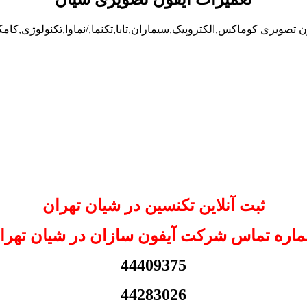
 تصویری کوماکس,الکتروپیک,سیماران,تابا,تکنما,/نماوا,تکنولوژی,کام
ثبت آنلاین تکنسین در شیان تهران
اره تماس شرکت آیفون سازان در شیان تهرا
44409375
44283026