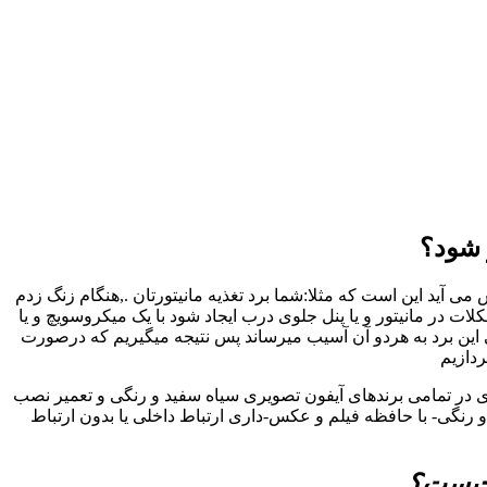
 شود؟
 آید این است که مثلا:شما برد تغذیه مانیتورتان .,هنگام زنگ زدم
در مانیتور و یا پنل جلوی درب ایجاد شود با یک میکروسویچ و یا
 این برد به هردو آن آسیب میرساند پس نتیجه میگیریم که درصورت
ردازیم
ری در تمامی برندهای آیفون تصویری سیاه سفید و رنگی و تعمیر نصب
رنگی- با حافظه فیلم و عکس-داری ارتباط داخلی یا بدون ارتباط
 چیست؟