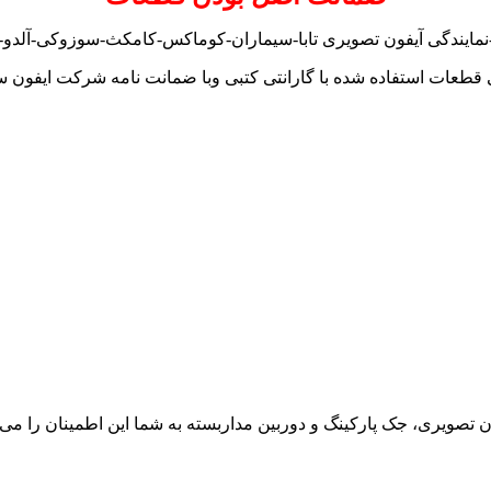
نمایندگی آیفون تصویری تابا-سیماران-کوماکس-کامکث-سوزوکی-آلدو-تک
 قطعات استفاده شده با گارانتی کتبی وبا ضمانت نامه شرکت ایفون س
ون تصویری، جک پارکینگ و دوربین مداربسته به شما این اطمینان را می د