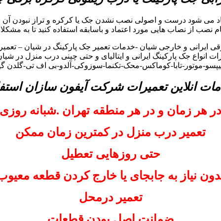
اد می شود درست و اصولی نصب نشدن جک یا کرکره و تراز نبودن آن م
گام نصب از نصاب هایی مورد اعتماد و باسابقه استفاده کنید تا به مشکلا
 ایرانی و خارجی شیان -خدمات تعمیر جک پارکینگ در شیان – تعمیر
ت انواع جک پارکینگ ایرانی و ایتالیای و حتی چینی درب منزل در شیان
الیپسو-موتور-تابا-کوماکس-محک-تکنما-سوزوکی-آلدو-بی اف تی-گلدن گ
مات انلاین تعمیرات شرکت آیفون سازان استفا
ر هر زمان و در هر منطقه تهران .شبانه روزی
تعمیر درب منزل در کمترین زمان ممکن
حتی روزهایی تعطیل
دون نیاز به جابجای یا خارج کردن قطعه معیوب
تعمیر درمحل
ضمانت اصل بودن قطعات