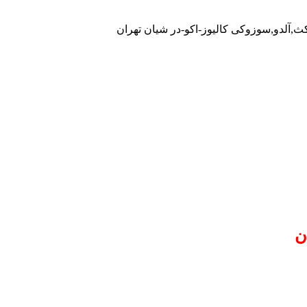
کث,آلدو,سوزوکی کالیوز-اکو-در شیان تهران
ن