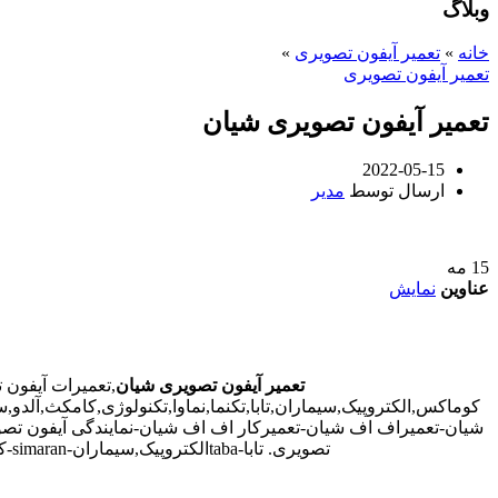
وبلاگ
خانه
»
تعمیر آیفون تصویری
»
تعمیر آیفون تصویری
تعمیر آیفون تصویری شیان
2022-05-15
ارسال توسط
مدیر
15
مه
عناوین
نمایش
تعمیر آیفون تصویری شیان
,تعمیرات آیفون
کوماکس,الکتروپیک,سیماران,تابا,تکنما,نماوا,تکنولوژی,کامکث,آلد
شیان-تعمیراف اف شیان-تعمیرکار اف اف شیان-نمایندگی آیفون تصوی
تصویری. تابا-tabaالکتروپیک,سیماران-simaran-کوماکس commax-کامکس camax-سوزوکی suzuki-آلدو ALDO در شیان-تعمیرات آیفون تصویری خیابان و محله شیان