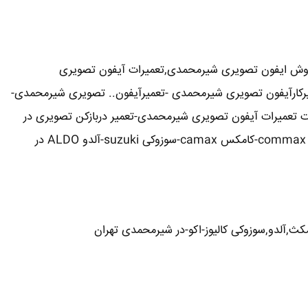
روش ایفون تصویری شیرمحمدی,تعمیرات آیفون تصویری
میرکارآیفون تصویری شیرمحمدی -تعمیرآیفون.. تصویری شیرمحمدی-
تعمیرات آیفون تصویری شیرمحمدی-تعمیر دربازکن تصویری در
شیرمحمدی تهران-تعمیرکار آیفون تصویری در شیرمحمدی-نمایندگی آیفون تصویری تابا-tabaالکتروپیک,سیماران-simaran-کوماکس commax-کامکس camax-سوزوکی suzuki-آلدو ALDO در
کث,آلدو,سوزوکی کالیوز-اکو-در شیرمحمدی تهران