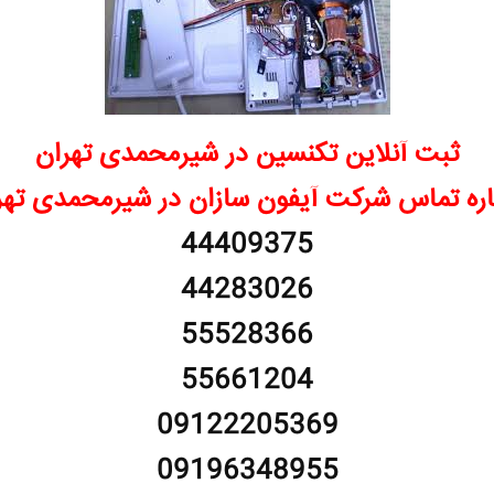
ثبت آنلاین تکنسین در شیرمحمدی تهران
ره تماس شرکت آیفون سازان در شیرمحمدی تهر
44409375
44283026
55528366
55661204
09122205369
09196348955