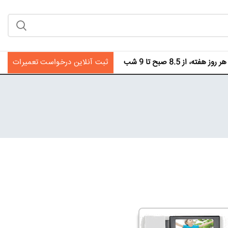
فته، از 8.5 صبح تا 9 شب
ثبت آنلاین درخواست تعمیرات