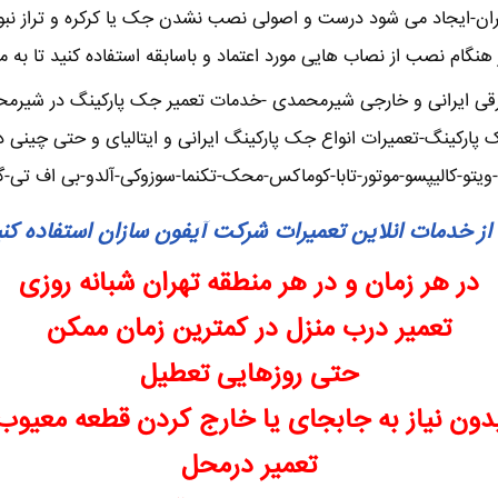
ران-ایجاد می شود درست و اصولی نصب نشدن جک یا کرکره و تراز نب
در هنگام نصب از نصاب هایی مورد اعتماد و باسابقه استفاده کنید تا به
قی ایرانی و خارجی شیرمحمدی -خدمات تعمیر جک پارکینگ در شیرمحم
پارکینگ-تعمیرات انواع جک پارکینگ ایرانی و ایتالیای و حتی چینی
-ویتو-کالیپسو-موتور-تابا-کوماکس-محک-تکنما-سوزوکی-آلدو-بی اف ت
از خدمات انلاین تعمیرات شرکت آیفون سازان استفاده کن
در هر زمان و در هر منطقه تهران شبانه روزی
تعمیر درب منزل در کمترین زمان ممکن
حتی روزهایی تعطیل
دون نیاز به جابجای یا خارج کردن قطعه معیوب
تعمیر درمحل