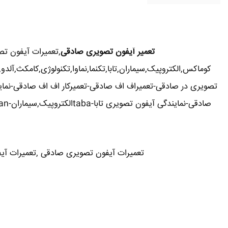
تعمیر آیفون تصویری صادقی
,تعمیرات آیفون ت
کوماکس,الکتروپیک,سیماران,تابا,تکنما,نماوا,تکنولوژی,کامکث,
تصویری در صادقی-تعمیراف اف صادقی-تعمیرکار اف اف صادقی-نمای
صادقی-نمایندگی آیفون تصویری تابا-tabaالکتروپیک,سیماران-simaran-کوماکس commax-کامکس camax-سوزوکی suzuki-آلدو ALDO در صادقی-تعمیرات آیفون تصویری خیابان و محله صادقی
تعمیرات آیفون تصویری صادقی ,تعمیرات آیفون