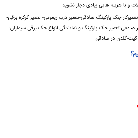
لات و با هزینه هایی زیادی دچار نشوید
یرکار جک پارکینگ صادقی-تعمیر درب ریموتی- تعمیر کرکره برقی-
ر صادقی-تعمیر جک پارکینگ و نمایندگی انواع جک برقی سیماران-
ن گیت-گلدن در صادقی
یم؟