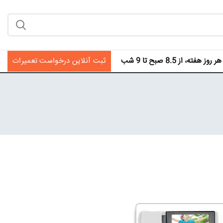
فته، از 8.5 صبح تا 9 شب
ثبت آنلاین درخواست تعمیرات