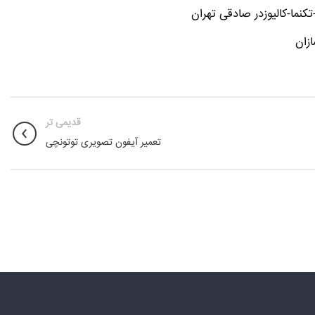
نما-کالیوزدر صادقی تهران
زان
قدیمی تر
تعمیر آیفون تصویری توتونچی