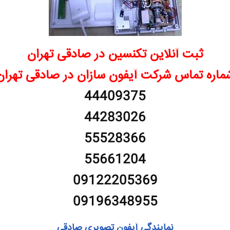
ثبت آنلاین تکنسین در صادقی تهران
ماره تماس شرکت آیفون سازان در صادقی تهران
44409375
44283026
55528366
55661204
09122205369
09196348955
نمایندگی آیفون تصویری صادقی