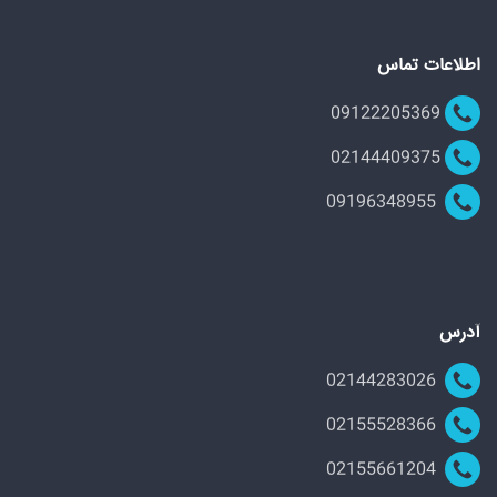
اطلاعات تماس
09122205369
02144409375
09196348955
آدرس
02144283026
02155528366
02155661204