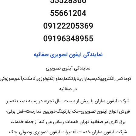
55528366
55661204
09122205369
09196348955
نمایندگی آیفون تصویری صفائیه
نمایندگی آیفون تصویری
کوماکس,الکتروپیک,سیماران,تابا,تکنما,نماوا,تکنولوژی,کامکث,آلدو,سوزوکی
در صفائیه
شرکت ایفون سازان با بیش از بیست سال تجربه در زمینه نصب تعمیر
فروش انواع ایفون تصویری-جک پارکینگ-دوربین مداربسته-قفل برقی-
برق کاری در صفائیه تهران خدمات رسانی می کند از جمله خدمات
شرکت آیفون سازان خدمات تعمیرات آیفون تصویری وصوتی- جک