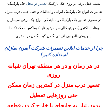
نصب قفل برقی بر روی جک پارکینگ-
تعمیر در محل
جک پارکینگ-
تعمیرات انواع جک پارکینگ ایرانی و ایتالیای و حتی چینی درب منزل
در صفری-تعمیر جک پارکینگ و نمایندگی انواع جک برقی سیماران-
یوتاب-الکتروپیک-ویتو-کالیپسو-موتور-تابا-کوماکس-محک-تکنما-
سوزوکی-آلدو-بی اف تی-گلدن گیت-گلدن در صفری
چرا از خدمات انلاین تعمیرات شرکت آیفون سازان
استفاده کنیم؟
در هر زمان و در هر منطقه تهران شبانه
روزی
تعمیر درب منزل در کمترین زمان ممکن
حتی روزهایی تعطیل
بدون نیاز به جابجای یا خارج کردن قطعه