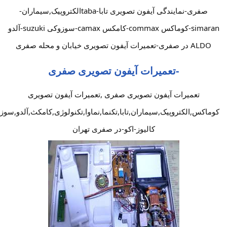
صفری-نمایندگی آیفون تصویری تابا-tabaالکتروپیک,سیماران-
simaran-کوماکس commax-کامکس camax-سوزوکی suzuki-آلدو
ALDO در صفری-تعمیرات آیفون تصویری خیابان و محله صفری
-تعمیرات آیفون تصویری صفری
تعمیرات آیفون تصویری صفری ,تعمیرات آیفون تصویری
کوماکس,الکتروپیک,سیماران,تابا,تکنما,نماوا,تکنولوژی,کامکث,آلدو,سوز
کالیوز-اکو-در صفری تهران