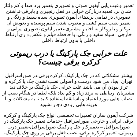
تعمیر وعیب یابی آیفون صوتی و تصویری ,تعمیر برد صدا و کم ولتاژ
شدن برد تعذیه دربازکن خرابی در قفل زنجیری و یابرقی-نداشتن
تصویری در تمامی برندهای آیفون تصویری سیاه سفید و رنگی و
تعمیر نصب سیم کشی و معیوب شدن سیم پوسیده و تعویض آن
توکار و یا روکار به اختیار مشتری-تعمیر آیفون تصویری ایرانی و
خارجی –سیاه سفید و رنگی- با حافظه فیلم و عکس-داری ارتباط
داخلی یا بدون ارتباط داخلی
علت خرابی جک پارکینگ یا درب ریموتی
کرکره برقی چیست؟
بیشتر مشکلاتی که در جک پارکینک-کرکره برقی-در صوراسرافیل
تهران-ایجاد می شود درست و اصولی نصب نشدن جک یا کرکره و
تراز نبودن آن می باشد علت خرابی جک پارکینگ بر خلاف دید
مشتریان ارتباطی به تردد زیاد و کم نداد بلکه لطفا در هنگام نصب از
نصاب هایی مورد اعتماد و باسابقه استفاده کنید تا به مشکلات و با
هزینه هایی زیادی دچار نشوید
شرکت آیفون سازان تعمیرات تخصصی انواع جک پارکینگ و کرکره
برقی ایرانی و خارجی صوراسرافیل -خدمات تعمیر جک پارکینگ در
صوراسرافیل – تعمیرکار جک پارکینگ صوراسرافیل-تعمیر درب
ریموتی- تعمیر کرکره برقی- نصب قفل برقی بر روی جک پارکینگ-