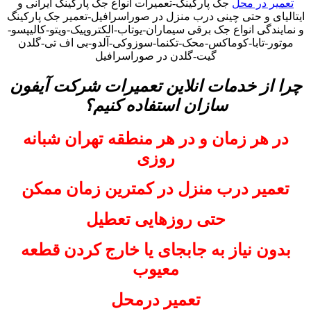
تعمیر در محل
جک پارکینگ-تعمیرات انواع جک پارکینگ ایرانی و
ایتالیای و حتی چینی درب منزل در صوراسرافیل-تعمیر جک پارکینگ
و نمایندگی انواع جک برقی سیماران-یوتاب-الکتروپیک-ویتو-کالیپسو-
موتور-تابا-کوماکس-محک-تکنما-سوزوکی-آلدو-بی اف تی-گلدن
گیت-گلدن در صوراسرافیل
چرا از خدمات انلاین تعمیرات شرکت آیفون
سازان استفاده کنیم؟
در هر زمان و در هر منطقه تهران شبانه
روزی
تعمیر درب منزل در کمترین زمان ممکن
حتی روزهایی تعطیل
بدون نیاز به جابجای یا خارج کردن قطعه
معیوب
تعمیر درمحل