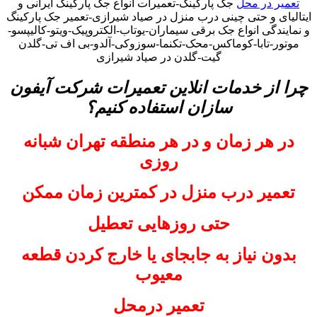
تعمیر در محل
جک پارکینگ-تعمیرات انواع جک پارکینگ ایرانی و
ایتالیای و حتی چینی درب منزل در صیاد شیرازی-تعمیر جک پارکینگ
و نمایندگی انواع جک برقی سیماران-یوتاب-الکتروپیک-ویتو-کالیپسو-
موتور-تابا-کوماکس-محک-تکنما-سوزوکی-آلدو-بی اف تی-گلدن
گیت-گلدن در صیاد شیرازی
چرا از خدمات انلاین تعمیرات شرکت آیفون
سازان استفاده کنیم؟
در هر زمان و در هر منطقه تهران شبانه
روزی
تعمیر درب منزل در کمترین زمان ممکن
حتی روزهایی تعطیل
بدون نیاز به جابجای یا خارج کردن قطعه
معیوب
تعمیر درمحل