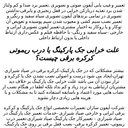
تعمیر وعیب یابی آیفون صوتی و تصویری ,تعمیر برد صدا و کم ولتاژ
شدن برد تعذیه دربازکن خرابی در قفل زنجیری و یابرقی-نداشتن
تصویری در تمامی برندهای آیفون تصویری سیاه سفید و رنگی و
تعمیر نصب سیم کشی و معیوب شدن سیم پوسیده و تعویض آن
توکار و یا روکار به اختیار مشتری-تعمیر آیفون تصویری ایرانی و
خارجی –سیاه سفید و رنگی- با حافظه فیلم و عکس-داری ارتباط
داخلی یا بدون ارتباط داخلی
علت خرابی جک پارکینگ یا درب ریموتی
کرکره برقی چیست؟
بیشتر مشکلاتی که در جک پارکینک-کرکره برقی-در صیاد شیرازی
تهران-ایجاد می شود درست و اصولی نصب نشدن جک یا کرکره و
تراز نبودن آن می باشد علت خرابی جک پارکینگ بر خلاف دید
مشتریان ارتباطی به تردد زیاد و کم نداد بلکه لطفا در هنگام نصب از
نصاب هایی مورد اعتماد و باسابقه استفاده کنید تا به مشکلات و با
هزینه هایی زیادی دچار نشوید
شرکت آیفون سازان تعمیرات تخصصی انواع جک پارکینگ و کرکره
برقی ایرانی و خارجی صیاد شیرازی -خدمات تعمیر جک پارکینگ در
صیاد شیرازی – تعمیرکار جک پارکینگ صیاد شیرازی-تعمیر درب
ریموتی- تعمیر کرکره برقی- نصب قفل برقی بر روی جک پارکینگ-