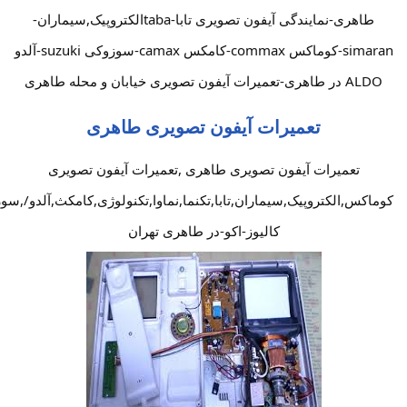
طاهری-نمایندگی آیفون تصویری تابا-tabaالکتروپیک,سیماران-
simaran-کوماکس commax-کامکس camax-سوزوکی suzuki-آلدو
ALDO در طاهری-تعمیرات آیفون تصویری خیابان و محله طاهری
تعمیرات آیفون تصویری طاهری
تعمیرات آیفون تصویری طاهری ,تعمیرات آیفون تصویری
کوماکس,الکتروپیک,سیماران,تابا,تکنما,نماوا,تکنولوژی,کامکث,آلدو/,سو
کالیوز-اکو-در طاهری تهران