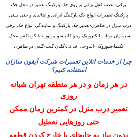
برقی- نصب قفل برقی بر روی جک پارکینگ-
تعمیر در محل
جک
پارکینگ-تعمیرات انواع جک پارکینگ ایرانی و ایتالیای و حتی چینی
درب منزل در طاهری-تعمیر جک پارکینگ و نمایندگی انواع جک برقی
سیماران-یوتاب-الکتروپیک-ویتو-کالیپسو-موتور-تابا-کوماکس-محک-
تکنما-سوزوکی-آلدو-بی اف تی-گلدن گیت-گلدن در طاهری
چرا از خدمات انلاین تعمیرات شرکت آیفون سازان
استفاده کنیم؟
در هر زمان و در هر منطقه تهران شبانه
روزی
تعمیر درب منزل در کمترین زمان ممکن
حتی روزهایی تعطیل
بدون نیاز به جابجای یا خارج کردن قطعه