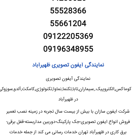
55528366
55661204
09122205369
09196348955
نمایندگی آیفون تصویری ظهیرآباد
نمایندگی آیفون تصویری
کوماکس,الکتروپیک.,سیماران,تابا,تکنما,نماوا,تکنولوژی,کامکث,آلدو,سوزوکی
در ظهیرآباد
شرکت ایفون سازان با بیش از بیست سال تجربه در زمینه نصب تعمیر
فروش انواع ایفون تصویری-جک پارکینگ-دوربین مداربسته-قفل برقی-
برق کاری در ظهیرآباد تهران خدمات رسانی می کند از جمله خدمات