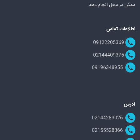
ممکن در محل انجام دهد.
اطلاعات تماس
09122205369
02144409375
09196348955
آدرس
02144283026
02155528366