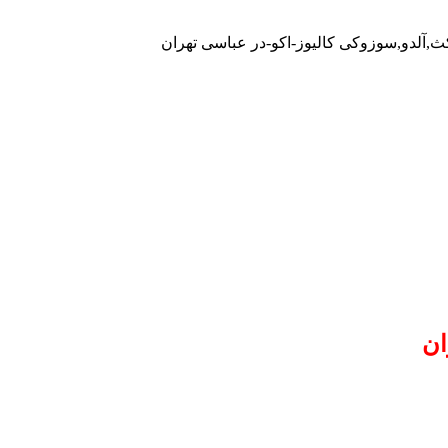
کث,آلدو,سوزوکی کالیوز-اکو-در عباسی تهران
ان