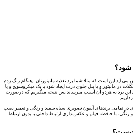
 شود؟
 آید این است که مثلا:شما برد تغذیه مانیتورتان .,هنگام زنگ زدم
در مانیتور و یا پنل جلوی درب ایجاد شود با یک میکروسویچ و یا
 این برد به هردو آن آسیب میرساند پس نتیجه میگیریم که درصورت
ردازیم
ری در تمامی برندهای آیفون تصویری سیاه سفید و رنگی و تعمیر نصب
رنگی- با حافظه فیلم و عکس-داری ارتباط داخلی یا بدون ارتباط
 چیست؟