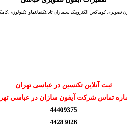
 تصویری کوماکس,الکتروپیک,سیماران,تابا,تکنما,نماوا,تکنولوژی,کام
ثبت آنلاین تکنسین در عباسی تهران
ره تماس شرکت آیفون سازان در عباسی تهر
44409375
44283026