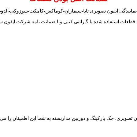
نمایندگی آیفون تصویری تابا-سیماران-کوماکس-کامکث-سوزوکی-آلدو-تک
قطعات استفاده شده با گارانتی کتبی وبا ضمانت نامه شرکت ایفون س
ون تصویری، جک پارکینگ و دوربین مداربسته به شما این اطمینان را می د