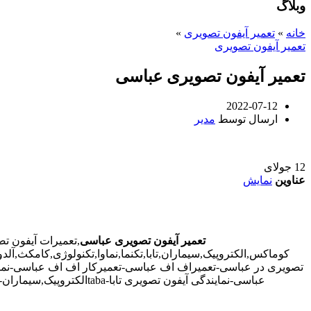
وبلاگ
خانه
»
تعمیر آیفون تصویری
»
تعمیر آیفون تصویری
تعمیر آیفون تصویری عباسی
2022-07-12
ارسال توسط
مدیر
12
جولای
عناوین
نمایش
تعمیر آیفون تصویری عباسی
,تعمیرات آیفون ت
کوماکس,الکتروپیک,سیماران,تابا,تکنما,نماوا,تکنولوژی,کامکث,
تصویری در عباسی-تعمیراف اف عباسی-تعمیرکار اف اف عباسی-نماین
عباسی-نمایندگی آیفون تصویری تابا-tabaالکتروپیک,سیماران-simaran-کوماکس commax-کامکس camax-سوزوکی suzuki-آلدو ALDO در عباسی-تعمیرات آیفون تصویری خیابان و محله عباسی