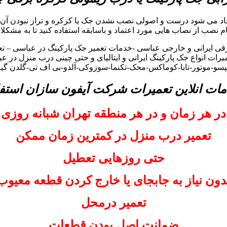
اد می شود درست و اصولی نصب نشدن جک یا کرکره و تراز نبودن آن 
گام نصب از نصاب هایی مورد اعتماد و باسابقه استفاده کنید تا به مشکلا
ی ایرانی و خارجی عباسی -خدمات تعمیر جک پارکینگ در عباسی – تعم
رات انواع جک پارکینگ ایرانی و ایتالیای و حتی چینی درب منزل در ع
لیپسو-موتور-تابا-کوماکس-محک-تکنما-سوزوکی-آلدو-بی اف تی-گلدن گ
مات انلاین تعمیرات شرکت آیفون سازان استفا
در هر زمان و در هر منطقه تهران شبانه روزی
تعمیر درب منزل در کمترین زمان ممکن
حتی روزهایی تعطیل
دون نیاز به جابجای یا خارج کردن قطعه معیوب
تعمیر درمحل
ضمانت اصل بودن قطعات