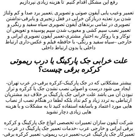
رفع این مشکل اقدام کنیم تا هزینه زیادی نپردازیم
تعمیر وعیب یابی آیفون صوتی و تصویری ,تعمیر برد صدا و کم ولتاژ
شدن برد تعذیه دربازکن خرابی در قفل زنجیری و یابرقی-نداشتن
تصویری در تمامی برندهای آیفون تصویری سیاه سفید و رنگی و
تعمیر نصب سیم کشی و معیوب شدن سیم پوسیده و تعویض آن
توکار و یا روکار به اختیار مشتری-تعمیر آیفون تصویری ایرانی و
خارجی –سیاه سفید و رنگی- با حافظه فیلم و عکس-داری ارتباط
داخلی یا بدون ارتباط داخلی
علت خرابی جک پارکینگ یا درب ریموتی
کرکره برقی چیست؟
بیشتر مشکلاتی که در جک پارکینک-کرکره برقی-در عرب تهران-
ایجاد می شود درست و اصولی نصب نشدن جک یا کرکره و تراز
نبودن آن می باشد علت خرابی جک پارکینگ بر خلاف دید مشتریان
ارتباطی به تردد زیاد و کم نداد بلکه لطفا در هنگام نصب از نصاب
هایی مورد اعتماد و باسابقه استفاده کنید تا به مشکلات و با هزینه
هایی زیادی دچار نشوید
شرکت آیفون سازان تعمیرات تخصصی انواع جک پارکینگ و کرکره
برقی ایرانی و خارجی عرب -خدمات تعمیر جک پارکینگ در عرب –
تعمیرکار جک پارکینگ عرب-تعمیر درب ریموتی- تعمیر کرکره برقی-