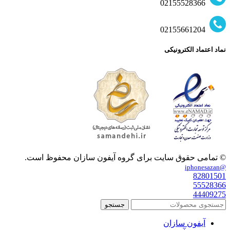
02155528366
02155661204
نماد اعتماد الکترونیکی
© تمامی حقوق سایت برای گروه آیفون سازان محفوظ است.
@iphonesazan
82801501
55528366
44409275
جستجو
آیفون سازان