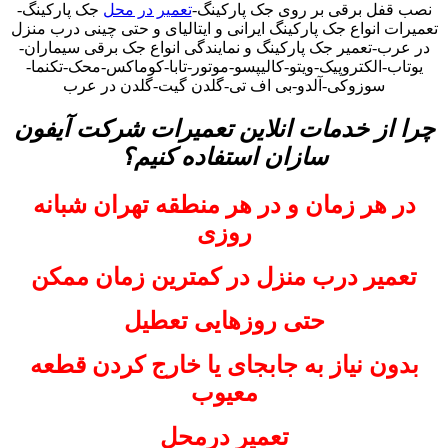
نصب قفل برقی بر روی جک پارکینگ-
تعمیر در محل
جک پارکینگ-
تعمیرات انواع جک پارکینگ ایرانی و ایتالیای و حتی چینی درب منزل
در عرب-تعمیر جک پارکینگ و نمایندگی انواع جک برقی سیماران-
یوتاب-الکتروپیک-ویتو-کالیپسو-موتور-تابا-کوماکس-محک-تکنما-
سوزوکی-آلدو-بی اف تی-گلدن گیت-گلدن در عرب
چرا از خدمات انلاین تعمیرات شرکت آیفون
سازان استفاده کنیم؟
در هر زمان و در هر منطقه تهران شبانه
روزی
تعمیر درب منزل در کمترین زمان ممکن
حتی روزهایی تعطیل
بدون نیاز به جابجای یا خارج کردن قطعه
معیوب
تعمیر درمحل