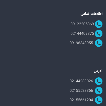
اطلاعات تماس
09122205369
02144409375
09196348955
آدرس
02144283026
02155528366
02155661204