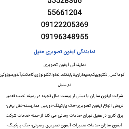
55528366
55661204
09122205369
09196348955
نمایندگی آیفون تصویری عقیل
نمایندگی آیفون تصویری
کوماکس,الکتروپیک,سیماران,تابا,تکنما,نماوا,تکنولوژی,کامکث,آلدو,سوزوکی
در عقیل
شرکت ایفون سازان با بیش از بیست سال تجربه در زمینه نصب تعمیر
فروش انواع ایفون تصویری-جک پارکینگ-دوربین مداربسته-قفل برقی-
برق کاری در عقیل تهران خدمات رسانی می کند از جمله خدمات شرکت
آیفون سازان خدمات تعمیرات آیفون تصویری وصوتی- جک پارکینگ-