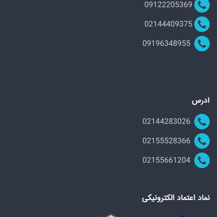
09122205369
02144409375
09196348955
آدرس
02144283026
02155528366
02155661204
نماد اعتماد الکترونیکی