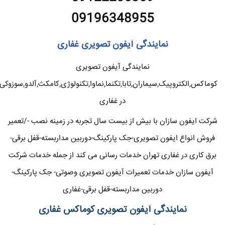
09196348955
نمایندگی آیفون تصویری غفاری
نمایندگی آیفون تصویری
کوماکس,الکتروپیک,سیماران,تابا,تکنما,نماوا,تکنولوژی,کامکث,آلدو,سوزوکی
در غفاری
شرکت ایفون سازان با بیش از بیست سال تجربه در زمینه نصب -/تعمیر
فروش انواع ایفون تصویری-جک پارکینگ-دوربین مداربسته-قفل برقی-
برق کاری در غفاری تهران خدمات رسانی می کند از جمله خدمات شرکت
آیفون سازان خدمات تعمیرات آیفون تصویری وصوتی- جک پارکینگ-
دوربین مداربسته-قفل برقی-غفاری
نمایندگی آیفون تصویری کوماکس غفاری