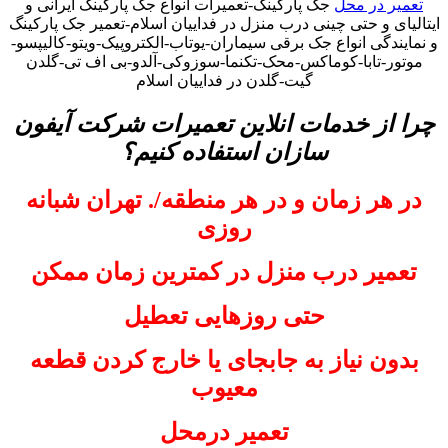
تعمیر در محل
جک پارکینگ-تعمیرات انواع جک پارکینگ ایرانی و
ایتالیای و حتی چینی درب منزل در فداییان اسلام-تعمیر جک پارکینگ
و نمایندگی انواع جک برقی سیماران-یوتاب-الکتروپیک-ویتو-کالیپسو-
موتور-تابا-کوماکس-محک-تکنما-سوزوکی-آلدو-بی اف تی-گلدن
گیت-گلدن در فداییان اسلام
چرا از خدمات انلاین تعمیرات شرکت آیفون
سازان استفاده کنیم؟
در هر زمان و در هر منطقه/. تهران شبانه
روزی
تعمیر درب منزل در کمترین زمان ممکن
حتی روزهایی تعطیل
بدون نیاز به جابجای یا خارج کردن قطعه
معیوب
تعمیر درمحل