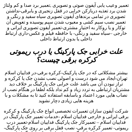
تعمیر وعیب یابی آیفون صوتی و تصویری ,تعمیر برد صدا و کم ولتاژ
شدن برد تعذیه دربازکن خرابی در قفل زنجیری و یابرقی-نداشتن
تصویری در تمامی برندهای آیفون تصویری سیاه سفید و رنگی و
تعمیر نصب سیم کشی و معیوب شدن سیم پوسیده و تعویض آن
توکار و یا روکار به اختیار مشتری-تعمیر آیفون تصویری ایرانی و
خارجی –سیاه سفید و رنگی- با حافظه فیلم و عکس-داری ارتباط
داخلی یا بدون ارتباط داخلی
علت خرابی جک پارکینگ یا درب ریموتی
کرکره برقی چیست؟
بیشتر مشکلاتی که در جک پارکینک-کرکره برقی-در فداییان اسلام
تهران-ایجاد می شود درست و اصولی نصب نشدن جک یا کرکره و
تراز نبودن آن می باشد علت خرابی جک پارکینگ بر خلاف دید
مشتریان ارتباطی به تردد زیاد و کم نداد بلکه لطفا در هنگام نصب از
نصاب هایی مورد اعتماد و باسابقه استفاده کنید تا به مشکلات و با
هزینه هایی زیادی دچار نشوید
شرکت آیفون سازان تعمیرات تخصصی انواع جک پارکینگ و کرکره
برقی ایرانی و خارجی فداییان اسلام -خدمات تعمیر جک پارکینگ در
فداییان اسلام – تعمیرکار جک پارکینگ فداییان اسلام-تعمیر درب
ریموتی- تعمیر کرکره برقی- نصب قفل برقی بر روی جک پارکینگ-