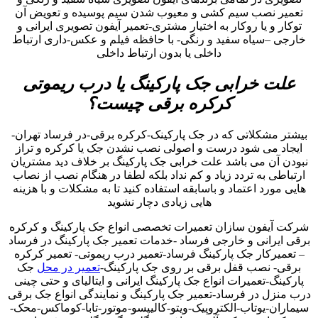
تعمیر نصب سیم کشی و معیوب شدن سیم پوسیده و تعویض آن
توکار و یا روکار به اختیار مشتری-تعمیر آیفون تصویری ایرانی و
خارجی –سیاه سفید و رنگی- با حافظه فیلم و عکس-داری ارتباط
داخلی یا بدون ارتباط داخلی
علت خرابی جک پارکینگ یا درب ریموتی
کرکره برقی چیست؟
بیشتر مشکلاتی که در جک پارکینک-کرکره برقی-در فرساد تهران-
ایجاد می شود درست و اصولی نصب نشدن جک یا کرکره و تراز
نبودن آن می باشد علت خرابی جک پارکینگ بر خلاف دید مشتریان
ارتباطی به تردد زیاد و کم نداد بلکه لطفا در هنگام نصب از نصاب
هایی مورد اعتماد و باسابقه استفاده کنید تا به مشکلات و با هزینه
هایی زیادی دچار نشوید
شرکت آیفون سازان تعمیرات تخصصی انواع جک پارکینگ و کرکره
برقی ایرانی و خارجی فرساد -خدمات تعمیر جک پارکینگ در فرساد
– تعمیرکار جک پارکینگ فرساد-تعمیر درب ریموتی- تعمیر کرکره
برقی- نصب قفل برقی بر روی جک پارکینگ-
تعمیر در محل
جک
پارکینگ-تعمیرات انواع جک پارکینگ ایرانی و ایتالیای و حتی چینی
درب منزل در فرساد-تعمیر جک پارکینگ و نمایندگی انواع جک برقی
سیماران-یوتاب-الکتروپیک-ویتو-کالیپسو-موتور-تابا-کوماکس-محک-