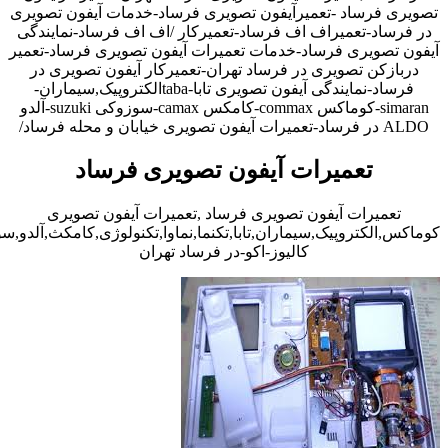
تصویری فرساد -تعمیرآیفون تصویری فرساد-خدمات آیفون تصویری
در فرساد-تعمیراف اف فرساد-تعمیرکار /اف اف فرساد-نمایندگی
آیفون تصویری فرساد-خدمات تعمیرات آیفون تصویری فرساد-تعمیر
دربازکن تصویری در فرساد تهران-تعمیرکار آیفون تصویری در
فرساد-نمایندگی آیفون تصویری تابا-tabaالکتروپیک,سیماران-
simaran-کوماکس commax-کامکس camax-سوزوکی suzuki-آلدو
ALDO در فرساد-تعمیرات آیفون تصویری خیابان و محله فرساد/
تعمیرات آیفون تصویری فرساد
تعمیرات آیفون تصویری فرساد ,تعمیرات آیفون تصویری
کوماکس,الکتروپیک,سیماران,تابا,تکنما,نماوا,تکنولوژی,کامکث,آلدو,
کالیوز-اکو-در فرساد تهران