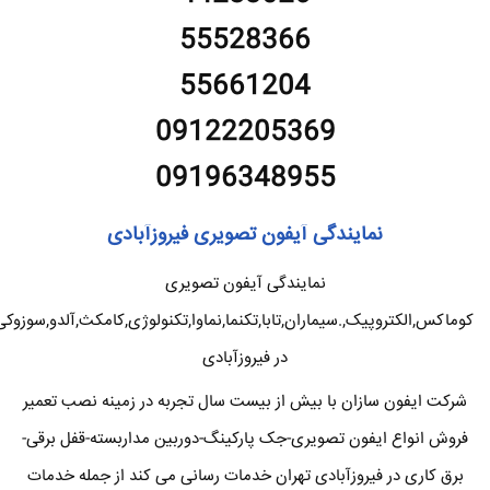
55528366
55661204
09122205369
09196348955
نمایندگی آیفون تصویری فیروزآبادی
نمایندگی آیفون تصویری
کوماکس,الکتروپیک,.سیماران,تابا,تکنما,نماوا,تکنولوژی,کامکث,آلدو,سوزوکی
در فیروزآبادی
شرکت ایفون سازان با بیش از بیست سال تجربه در زمینه نصب تعمیر
فروش انواع ایفون تصویری-جک پارکینگ-دوربین مداربسته-قفل برقی-
برق کاری در فیروزآبادی تهران خدمات رسانی می کند از جمله خدمات