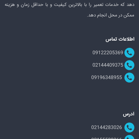
دهد که خدمات تعمیر را با بالاترین کیفیت و با حداقل زمان و هزینه
ممکن در محل انجام دهد.
اطلاعات تماس
09122205369
02144409375
09196348955
آدرس
02144283026