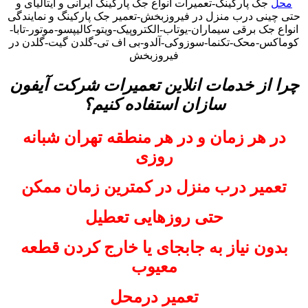
محل
جک پارکینگ-تعمیرات انواع جک پارکینگ ایرانی و ایتالیای و
حتی چینی درب منزل در فیروزبخش-تعمیر جک پارکینگ و نمایندگی
انواع جک برقی سیماران-یوتاب-الکتروپیک-ویتو-کالیپسو-موتور-تابا-
کوماکس-محک-تکنما-سوزوکی-آلدو-بی اف تی-گلدن گیت-گلدن در
فیروزبخش
چرا از خدمات انلاین تعمیرات شرکت آیفون
سازان استفاده کنیم؟
در هر زمان و در هر منطقه تهران شبانه
روزی
تعمیر درب منزل در کمترین زمان ممکن
حتی روزهایی تعطیل
بدون نیاز به جابجای یا خارج کردن قطعه
معیوب
تعمیر درمحل