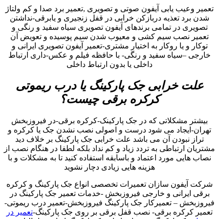
تعمیر وعیب یابی آیفون صوتی و تصویری ,تعمیر برد صدا و کم ولتاژ
شدن برد تعذیه دربازکن خرابی در قفل زنجیری و یابرقی-نداشتن
تصویری در تمامی برندهای آیفون تصویری سیاه سفید و رنگی و
تعمیر نصب سیم کشی و معیوب شدن سیم پوسیده و تعویض آن
توکار و یا روکار به اختیار مشتری-تعمیر آیفون تصویری ایرانی و
خارجی –سیاه سفید و رنگی- با حافظه فیلم و عکس-داری ارتباط
داخلی یا بدون ارتباط داخلی
علت خرابی جک پارکینگ یا درب ریموتی
کرکره برقی چیست؟
بیشتر مشکلاتی که در جک پارکینک-کرکره برقی-در فیروزبخش
تهران-ایجاد می شود درست و اصولی نصب نشدن جک یا کرکره و
تراز نبودن آن می باشد علت خرابی جک پارکینگ بر خلاف دید
مشتریان ارتباطی به تردد زیاد و کم نداد بلکه لطفا در هنگام نصب از
نصاب هایی مورد اعتماد و باسابقه استفاده کنید تا به مشکلات و با
هزینه هایی زیادی دچار نشوید
شرکت آیفون سازان تعمیرات تخصصی انواع جک پارکینگ و کرکره
برقی ایرانی و خارجی فیروزبخش -خدمات تعمیر جک پارکینگ در
فیروزبخش – تعمیرکار جک پارکینگ فیروزبخش-تعمیر درب ریموتی-
تعمیر کرکره برقی- نصب قفل برقی بر روی جک پارکینگ-
تعمیر در