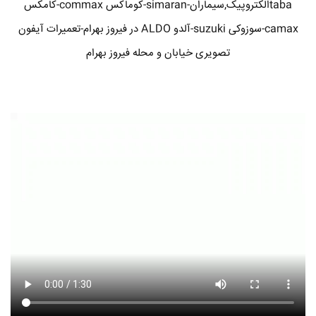
tabaالکتروپیک,سیماران-simaran-کوماکس commax-کامکس
camax-سوزوکی suzuki-آلدو ALDO در فیروز بهرام-تعمیرات آیفون
تصویری خیابان و محله فیروز بهرام