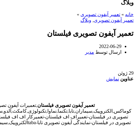
وبلاگ
خانه
»
تعمیر آیفون تصویری
»
تعمیر آیفون تصویری
,
وبلاگ
تعمیر آیفون تصویری فیلستان
2022-06-29
ارسال توسط
مدیر
29
ژوئن
عناوین
نمایش
تعمیر آیفون تصویری فیلستان
,تعمیرات آیفون تص
کوماکس,الکتروپیک,سیماران,تابا,تکنما,نماوا,تکنولوژی,کامکث,آلد
تصویری در فیلستان-تعمیراف اف فیلستان-تعمیرکار اف اف فیلستا
تصویری در فیلستان-نمایندگی آیفون تصویری تابا-tabaالکتروپیک,سیماران-simaran-کوماکس commax-کامکس camax-سوزوکی suzuki-آلدو ALDO در فیلستان-تعمیرات آیفون تصویری خیابان و محله فیلستان