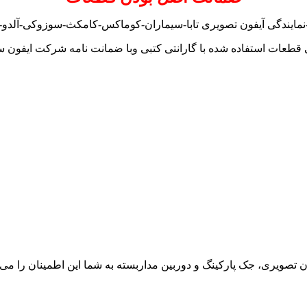
نمایندگی آیفون تصویری تابا-سیماران-کوماکس-کامکث-سوزوکی-آلدو-تک
 قطعات استفاده شده با گارانتی کتبی وبا ضمانت نامه شرکت ایفون س
ون تصویری، جک پارکینگ و دوربین مداربسته به شما این اطمینان را می د