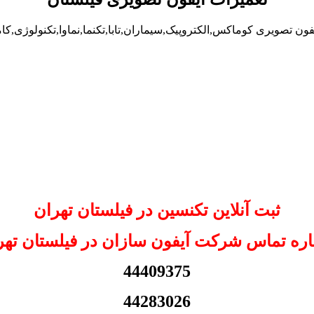
فون تصویری کوماکس,الکتروپیک,سیماران,تابا,تکنما,نماوا,تکنولوژی,کا
ثبت آنلاین تکنسین در فیلستان تهران
ره تماس شرکت آیفون سازان در فیلستان تهر
44409375
44283026