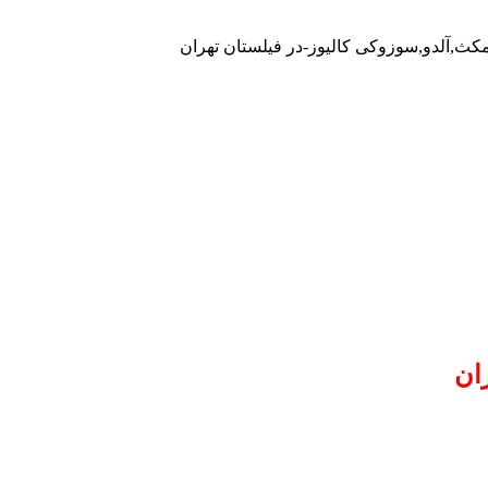
مکث,آلدو,سوزوکی کالیوز-در فیلستان تهران
ان