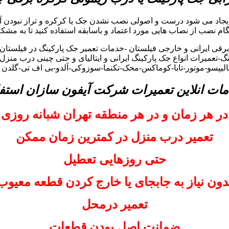
ایجاد می شود درست و اصولی نصب نشدن جک یا کرکره و تراز نبودن آ
هنگام نصب از نصاب هایی مورد اعتماد و باسابقه استفاده کنید تا به مشکل
ی ایرانی و خارجی فیلستان -خدمات تعمیر جک پارکینگ در فیلستان –
-تعمیرات انواع جک پارکینگ ایرانی و ایتالیای و حتی چینی درب منزل
کالیپسو-موتور-تابا-کوماکس-محک-تکنما-سوزوکی-آلدو-بی اف تی-گلدن
مات انلاین تعمیرات شرکت آیفون سازان استفا
در هر زمان و در هر منطقه تهران شبانه روزی
تعمیر درب منزل در کمترین زمان ممکن
حتی روزهایی تعطیل
دون نیاز به جابجای یا خارج کردن قطعه معیوب
تعمیر درمحل
ضمانت اصل بودن قطعات