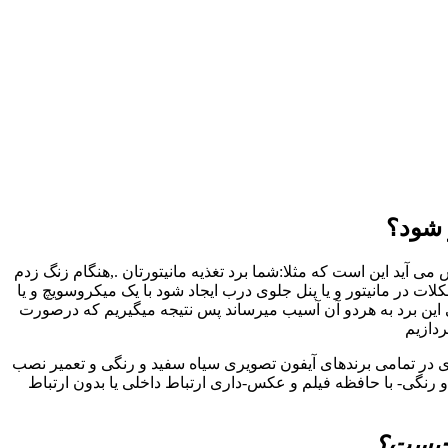
 شود؟
 آید این است که مثلا:شما برد تغذیه مانیتورتان .,هنگام زنگ زدم
در مانیتور و یا پنل جلوی درب ایجاد شود با یک میکروسویچ و یا
 این برد به هردو آن آسیب میرساند پس نتیجه میگیریم که درصورت
ردازیم
ری در تمامی برندهای آیفون تصویری سیاه سفید و رنگی و تعمیر نصب
رنگی- با حافظه فیلم و عکس-داری ارتباط داخلی یا بدون ارتباط
 چیست؟