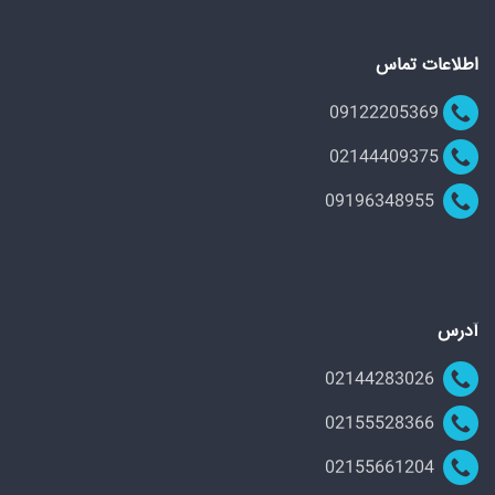
اطلاعات تماس
09122205369
02144409375
09196348955
آدرس
02144283026
02155528366
02155661204