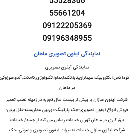
55528366
55661204
09122205369
09196348955
نمایندگی آیفون تصویری ماهان
نمایندگی آیفون تصویری
کوماکس,الکتروپیک,سیماران,تابا,تکنما,نماوا,تکنولوژی,کامکث,آلدو,سوزوکی
در ماهان
شرکت ایفون سازان با بیش از بیست سال تجربه در زمینه نصب تعمیر
فروش انواع ایفون تصویری-جک پارکینگ-دوربین مداربسته-قفل برقی-
برق کاری در ماهان تهران خدمات رسانی می کند از جمله/ خدمات
شرکت آیفون سازان خدمات تعمیرات آیفون تصویری وصوتی- جک