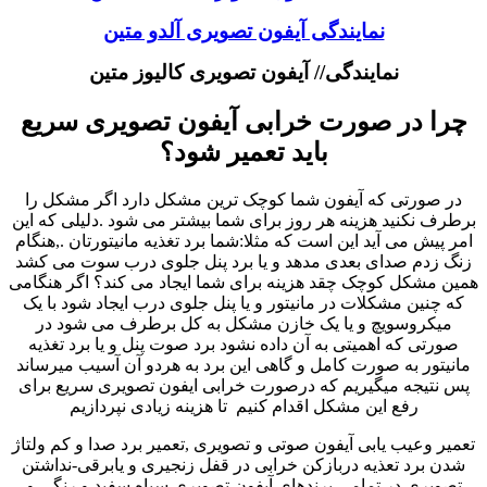
نمایندگی آیفون تصویری آلدو متین
نمایندگی// آیفون تصویری کالیوز متین
چرا در صورت خرابی آیفون تصویری سریع
باید تعمیر شود؟
در صورتی که آیفون شما کوچک ترین مشکل دارد اگر مشکل را
برطرف نکنید هزینه هر روز برای شما بیشتر می شود .دلیلی که این
امر پیش می آید این است که مثلا:شما برد تغذیه مانیتورتان .,هنگام
زنگ زدم صدای بعدی مدهد و یا برد پنل جلوی درب سوت می کشد
همین مشکل کوچک چقد هزینه برای شما ایجاد می کند؟ اگر هنگامی
که چنین مشکلات در مانیتور و یا پنل جلوی درب ایجاد شود با یک
میکروسویچ و یا یک خازن مشکل به کل برطرف می شود در
صورتی که اهمیتی به آن داده نشود برد صوت پنل و یا برد تغذیه
مانیتور به صورت کامل و گاهی این برد به هردو آن آسیب میرساند
پس نتیجه میگیریم که درصورت خرابی ایفون تصویری سریع برای
رفع این مشکل اقدام کنیم تا هزینه زیادی نپردازیم
تعمیر وعیب یابی آیفون صوتی و تصویری ,تعمیر برد صدا و کم ولتاژ
شدن برد تعذیه دربازکن خرابی در قفل زنجیری و یابرقی-نداشتن
تصویری در تمامی برندهای آیفون تصویری سیاه سفید و رنگی و