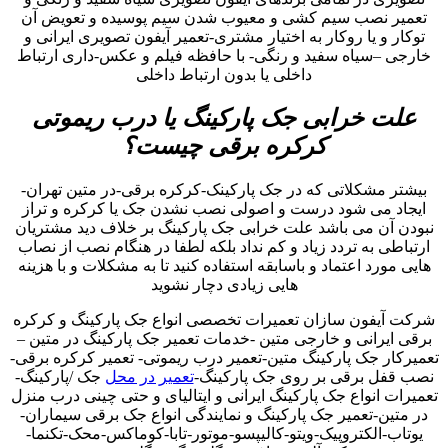
تعمیر نصب سیم کشی و معیوب شدن سیم پوسیده و تعویض آن
توکار و یا روکار به اختیار مشتری-تعمیر آیفون تصویری ایرانی و
خارجی –سیاه سفید و رنگی- با حافظه فیلم و عکس-داری ارتباط
داخلی یا بدون ارتباط داخلی
علت خرابی جک پارکینگ یا درب ریموتی
کرکره برقی چیست؟
بیشتر مشکلاتی که در جک پارکینک-کرکره برقی-در متین تهران-
ایجاد می شود درست و اصولی نصب نشدن جک یا کرکره و تراز
نبودن آن می باشد علت خرابی جک پارکینگ بر خلاف دید مشتریان
ارتباطی به تردد زیاد و کم نداد بلکه لطفا در هنگام نصب از نصاب
هایی مورد اعتماد و باسابقه استفاده کنید تا به مشکلات و با هزینه
هایی زیادی دچار نشوید
شرکت آیفون سازان تعمیرات تخصصی انواع جک پارکینگ و کرکره
برقی ایرانی و خارجی متین -خدمات تعمیر جک پارکینگ در متین –
تعمیرکار جک پارکینگ متین-تعمیر درب ریموتی- تعمیر کرکره برقی-
نصب قفل برقی بر روی جک پارکینگ-
تعمیر در محل
جک /پارکینگ-
تعمیرات انواع جک پارکینگ ایرانی و ایتالیای و حتی چینی درب منزل
در متین-تعمیر جک پارکینگ و نمایندگی انواع جک برقی سیماران-
یوتاب-الکتروپیک-ویتو-کالیپسو-موتور-تابا-کوماکس-محک-تکنما-