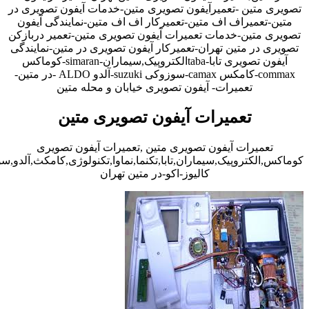
تصویری متین -تعمیرآیفون تصویری متین-خدمات آیفون تصویری در
متین-تعمیراف اف متین-تعمیرکار اف اف متین-نمایندگی آیفون
تصویری متین-خدمات تعمیرات آیفون تصویری متین-تعمیر دربازکن
تصویری در متین تهران-تعمیرکار آیفون تصویری در متین-نمایندگی
آیفون تصویری تابا-tabaالکتروپیک,سیماران-simaran-کوماکس
commax-کامکس camax-سوزوکی suzuki-آلدو ALDO -در متین-
تعمیرات- آیفون تصویری خیابان و محله متین
تعمیرات آیفون تصویری متین
تعمیرات آیفون تصویری متین ,تعمیرات آیفون تصویری
کوماکس,الکتروپیک,سیماران,تابا,تکنما,نماوا,تکنولوژی,کامکث,آلدو,
کالیوز-اکو-در متین تهران