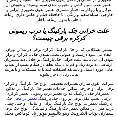
تعمیر نصب سیم کشی و معیوب شدن سیم پوسیده و تعویض آن
توکار و یا روکار به اختیار مشتری-تعمیر آیفون تصویری ایرانی و
خارجی –سیاه سفید و رنگی- .با حافظه فیلم و عکس-داری ارتباط
داخلی یا بدون ارتباط داخلی
علت خرابی جک پارکینگ یا درب ریموتی
کرکره برقی چیست؟
بیشتر مشکلاتی که در جک پارکینک-کرکره برقی-در مدائن تهران-
ایجاد می شود درست و اصولی نصب نشدن جک یا کرکره و تراز
نبودن آن می باشد علت خرابی جک پارکینگ بر خلاف دید مشتریان
ارتباطی به تردد زیاد و کم نداد بلکه لطفا در هنگام نصب از نصاب
هایی مورد اعتماد و باسابقه استفاده کنید تا به مشکلات و با هزینه
هایی زیادی دچار نشوید
شرکت آیفون سازان تعمیرات تخصصی انواع جک پارکینگ و کرکره
برقی ایرانی و خارجی مدائن -خدمات تعمیر جک پارکینگ در مدائن –
تعمیرکار جک پارکینگ مدائن-تعمیر درب ریموتی- تعمیر کرکره
برقی- نصب قفل برقی بر روی جک پارکینگ-
تعمیر در محل
جک
پارکینگ-تعمیرات انواع جک پارکینگ ایرانی و ایتالیای و حتی چینی
درب منزل در مدائن-تعمیر جک پارکینگ و نمایندگی انواع جک برقی
سیماران-یوتاب-الکتروپیک-ویتو-کالیپسو-موتور-تابا-کوماکس-محک-