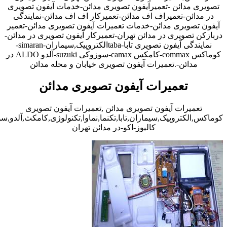
تصویری مدائن -تعمیرآیفون تصویری مدائن-خدمات آیفون تصویری
در مدائن-تعمیراف اف مدائن-تعمیرکار اف اف مدائن-نمایندگی
آیفون تصویری مدائن-خدمات تعمیرات آیفون تصویری مدائن-تعمیر
دربازکن تصویری در مدائن تهران-تعمیرکار آیفون تصویری در مدائن-
نمایندگی آیفون تصویری تابا-tabaالکتروپیک,سیماران-simaran-
کوماکس commax-کامکس camax-سوزوکی suzuki-آلدو ALDO در
مدائن-.تعمیرات آیفون تصویری خیابان و محله مدائن
تعمیرات آیفون تصویری مدائن
تعمیرات آیفون تصویری مدائن ,تعمیرات آیفون تصویری
کوماکس,الکتروپیک,سیماران,تابا,تکنما,نماوا,تکنولوژی,کامکث,آلدو,
کالیوز-اکو-در مدائن تهران