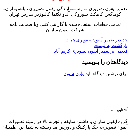
تعمیر آیفون تصویری مدرس-نمایندگی آیفون تصویری تابا-سیماران-
کوماکس-کامکث-سوزوکی-آلدو-تکنما-کالیوزدر مدرس تهران
تمامی قطعات استفاده شده با گارانتی کتبی وبا ضمانت نامه
شرکت ایفون سازان
جدیدتر
تعمیر آیفون تصویری همت
بازگشت به لیست
قدیمی تر
تعمیر آیفون تصویری کریم آباد
دیدگاهتان را بنویسید
برای نوشتن دیدگاه باید
وارد بشوید
.
آشنایی با ما
گروه آیفون سازان با داشتن سابقه و تجربه بالا در زمینه تعمیرات
آیفون تصویری، جک پارکینگ و دوربین مداربسته به شما این اطمینان