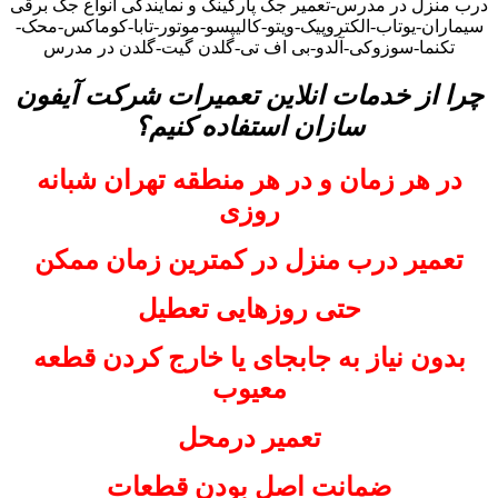
درب منزل در مدرس-تعمیر جک پارکینگ و نمایندگی انواع جک برقی
سیماران-یوتاب-الکتروپیک-ویتو-کالیپسو-موتور-تابا-کوماکس-محک-
تکنما-سوزوکی-آلدو-بی اف تی-گلدن گیت-گلدن در مدرس
چرا از خدمات انلاین تعمیرات شرکت آیفون
سازان استفاده کنیم؟
در هر زمان و در هر منطقه تهران شبانه
روزی
تعمیر درب منزل در کمترین زمان ممکن
حتی روزهایی تعطیل
بدون نیاز به جابجای یا خارج کردن قطعه
معیوب
تعمیر درمحل
ضمانت اصل بودن قطعات