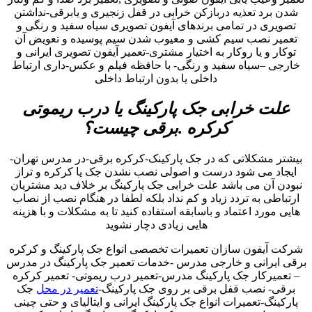
شدن برد تعذیه دربازکن خرابی در قفل زنجیری و یابرقی-نداشتن
تصویری در تمامی برندهای آیفون تصویری سیاه سفید و رنگی و
تعمیر نصب سیم کشی و معیوب شدن سیم پوسیده و تعویض آن
توکار و یا روکار به اختیار مشتری-تعمیر آیفون تصویری ایرانی و
خارجی –سیاه سفید و رنگی- با حافظه فیلم و عکس-داری ارتباط
داخلی یا بدون ارتباط داخلی
علت خرابی جک پارکینگ یا درب ریموتی
کرکره .برقی چیست؟
بیشتر مشکلاتی که در جک پارکینک-کرکره برقی-در مدرس تهران-
ایجاد می شود درست و اصولی نصب نشدن جک یا کرکره و تراز
نبودن آن می باشد علت خرابی جک پارکینگ بر خلاف دید مشتریان
ارتباطی به تردد زیاد و کم نداد بلکه لطفا در هنگام نصب از نصاب
هایی مورد اعتماد و باسابقه استفاده کنید تا به مشکلات و با هزینه
هایی زیادی دچار نشوید
شرکت آیفون سازان تعمیرات تخصصی انواع جک پارکینگ و کرکره
برقی ایرانی و خارجی مدرس -خدمات تعمیر جک پارکینگ در مدرس
– تعمیرکار جک پارکینگ مدرس-تعمیر درب ریموتی- تعمیر کرکره
برقی- نصب قفل برقی بر روی جک پارکینگ-
تعمیر در محل
جک
پارکینگ-تعمیرات انواع جک پارکینگ ایرانی و ایتالیای و حتی چینی