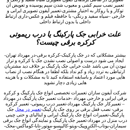
تعمیر نصب سیم کشی و معیوب شدن سیم پوسیده و تعویض آن
توکار و یا روکار به اختیار مشتری-تعمیر آیفون تصویری ایرانی و
خارجی –سیاه سفید و رنگی- با حافظه فیلم و عکس-داری ارتباط
داخلی یا بدون ارتباط داخلی
علت خرابی جک پارکینگ یا درب ریموتی
کرکره برقی چیست؟
بیشتر مشکلاتی که در جک پارکینک-کرکره برقی-در مهرداد تهران-
ایجاد می شود درست و اصولی نصب نشدن جک یا کرکره و تراز
نبودن آن می باشد علت خرابی جک پارکینگ بر خلاف دید مشتریان
ارتباطی به تردد زیاد و کم نداد بلکه لطفا در هنگام نصب از نصاب
هایی مورد اعتماد و باسابقه استفاده کنید تا به مشکلات و با هزینه
هایی زیادی دچار نشوید
شرکت آیفون سازان تعمیرات تخصصی انواع جک پارکینگ و کرکره
برقی ایرانی و خارجی مهرداد -خدمات تعمیر جک پارکینگ در مهرداد
– تعمیرکار جک پارکینگ مهرداد-تعمیر درب ریموتی- تعمیر کرکره
برقی- نصب قفل برقی بر روی جک پارکینگ-
تعمیر در محل
جک
پارکینگ-تعمیرات انواع جک پارکینگ ایرانی و ایتالیای و حتی چینی
درب منزل در مهرداد-تعمیر جک پارکینگ و نمایندگی انواع جک برقی
سیماران-یوتاب-الکتروپیک-ویتو-کالیپسو-موتور-تابا-کوماکس-محک-