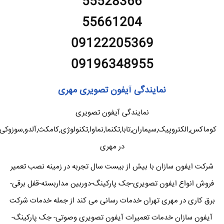
55528366
55661204
09122205369
09196348955
نمایندگی آیفون تصویری مهری
نمایندگی آیفون تصویری
کوماکس,الکتروپیک,سیماران,تابا,تکنما,نماوا,تکنولوژی,کامکث,آلدو,سوزوکی
در مهری
شرکت ایفون سازان با بیش از بیست سال تجربه در زمینه نصب تعمیر
فروش انواع ایفون تصویری-جک پارکینگ-دوربین مداربسته-قفل برقی-
برق کاری در مهری تهران خدمات رسانی می کند از جمله خدمات شرکت
آیفون سازان خدمات تعمیرات آیفون تصویری وصوتی- جک پارکینگ-