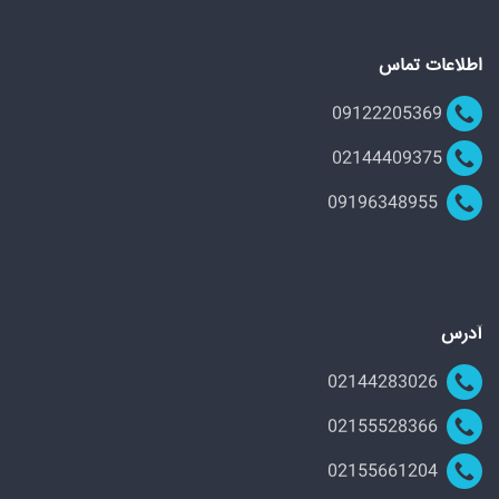
اطلاعات تماس
09122205369
02144409375
09196348955
آدرس
02144283026
02155528366
02155661204