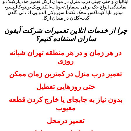
ایتالیای و حتی چینی درب منزل در میدان ازگل-تعمیر جک پارکینگ و
نمایندگی انواع جک برقی سیماران-یوتاب-الکتروپیک-ویتو-کالیپسو-
موتور-تابا-کوماکس-محک-تکنما-سوزوکی-آلدو-بی اف تی-گلدن
گیت-گلدن در میدان ازگل
چرا از خدمات انلاین تعمیرات شرکت آیفون
سازان استفاده کنیم؟
در هر زمان و در هر منطقه تهران شبانه
روزی
تعمیر درب منزل در کمترین زمان ممکن
حتی روزهایی تعطیل
بدون نیاز به جابجای یا خارج کردن قطعه
معیوب
تعمیر درمحل