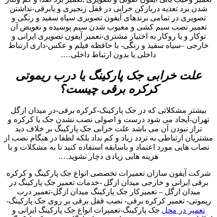
شدن برد تعذیه دربازکن خرابی در قفل زنجیری و یابرقی-نداشتن
تصویری در تمامی برندهای آیفون تصویری سیاه سفید و رنگی و
تعمیر نصب سیم کشی و معیوب شدن سیم پوسیده و تعویض آن
توکار و یا روکار به اختیار مشتری-تعمیر آیفون تصویری ایرانی و
خارجی –سیاه سفید و رنگی- با حافظه فیلم و عکس-داری ارتباط
داخلی یا بدون ارتباط داخلی….
علت خرابی جک پارکینگ یا درب ریموتی
کرکره برقی چیست؟
بیشتر مشکلاتی که در جک پارکینک-کرکره برقی-در میدان ازگل
تهران-ایجاد می شود درست و اصولی نصب نشدن جک یا کرکره و
تراز نبودن آن می باشد علت خرابی جک پارکینگ بر خلاف دید
مشتریان ارتباطی به تردد زیاد و کم نداد بلکه لطفا در هنگام نصب از
نصاب هایی مورد اعتماد و باسابقه استفاده کنید تا به مشکلات و با
هزینه هایی زیادی دچار نشوید….
شرکت آیفون سازان تعمیرات تخصصی انواع جک پارکینگ و کرکره
برقی ایرانی و خارجی میدان ازگل -خدمات تعمیر جک پارکینگ در
میدان ازگل – تعمیرکار جک پارکینگ میدان ازگل-تعمیر درب
ریموتی- تعمیر کرکره برقی- نصب قفل برقی بر روی جک پارکینگ-
تعمیر در محل
جک پارکینگ-تعمیرات انواع جک پارکینگ ایرانی و