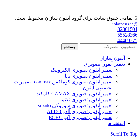
© تمامی حقوق سایت برای گروه آیفون سازان محفوظ است.
@iphonesazan
82801501
55528366
44409275
جستجو
آیفون سازان
تعمیر آیفون تصویری
تعمیر آیفون تصویری الکتروپیک
تعمیر آیفون تصویری تابا
تعمیر آیفون تصویری کوماکس commax | تعمیرات
تخصصی آیفون
تعمیر آیفون تصویری CAMAX کامکث
تعمیر آیفون تصویری تکنما
تعمیر آیفون تصویری سوزوکی suzuki
تعمیر آیفون تصویری آلدو ALDO
تعمیر آیفون تصویری اکو ECHO
استخدام
Scroll To Top