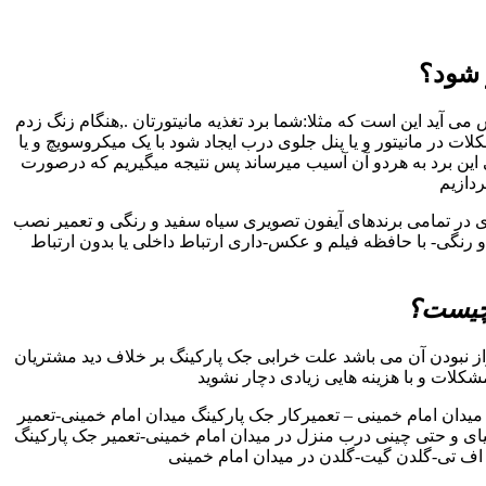
 شود؟
 آید این است که مثلا:شما برد تغذیه مانیتورتان .,هنگام زنگ زدم
در مانیتور و یا پنل جلوی درب ایجاد شود با یک میکروسویچ و یا
 این برد به هردو آن آسیب میرساند پس نتیجه میگیریم که درصورت
ردازیم
ری در تمامی برندهای آیفون تصویری سیاه سفید و رنگی و تعمیر نصب
رنگی- با حافظه فیلم و عکس-داری ارتباط داخلی یا بدون ارتباط
 چیست؟
ز نبودن آن می باشد علت خرابی جک پارکینگ بر خلاف دید مشتریان
مشکلات و با هزینه هایی زیادی دچار نشوید
دان امام خمینی – تعمیرکار جک پارکینگ میدان امام خمینی-تعمیر
لیای و حتی چینی درب منزل در میدان امام خمینی-تعمیر جک پارکینگ
 اف تی-گلدن گیت-گلدن در میدان امام خمینی