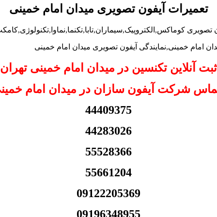
تعمیرات آیفون تصویری میدان امام خمینی
تصویری کوماکس,الکتروپیک,سیماران,تابا,تکنما,نماوا,تکنولوژی,کامکث,
ثبت آنلاین تکنسین در میدان امام خمینی تهران
ماس شرکت آیفون سازان در میدان امام خمینی
44409375
44283026
55528366
55661204
09122205369
09196348955