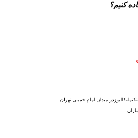
ده کنیم؟
نما-کالیوزدر میدان امام خمینی تهران
ازان