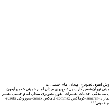
روش ایفون تصویری میدان امام خمینی,ت
ینی تهران-تعمیرکارآیفون تصویری میدان امام خمینی -تعمیرآیفون
-نمایندگی -خدمات تعمیرات آیفون تصویری میدان امام خمینی-تعمیر
دربازکن تصویری در میدان امام خمینی تهران-تعمیرکار آیفون تصویری در میدان امام خمینی-نمایندگی آیفون تصویری تابا-tabaالکتروپیک,سیماران-simaran-کوماکس commax-کامکس camax-سوزوکی suzuki-