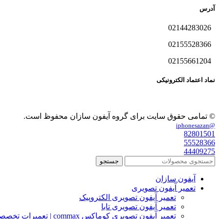
آدرس
02144283026
02155528366
02155661204
نماد اعتماد الکترونیکی
© تمامی حقوق سایت برای گروه آیفون سازان محفوظ است.
@iphonesazan
82801501
55528366
44409275
جستجو
آیفون سازان
تعمیر آیفون تصویری
تعمیر آیفون تصویری الکتروپیک
تعمیر آیفون تصویری تابا
تعمیر آیفون تصویری کوماکس commax | تعمیرات تخصصی آیفون