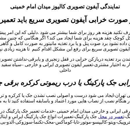
نمایندگی آیفون تصویری کالیوز میدان امام خمینی
 صورت خرابی آیفون تصویری سریع باید تعمیر
نید هزینه هر روز برای شما بیشتر می شود .دلیلی که این امر پیش می
چک چقد هزینه برای شما ایجاد می کند؟ اگر هنگامی که چنین مشکلات 
ه نشود برد صوت پنل و یا برد تغذیه مانیتور به صورت کامل و گاهی
یفون تصویری سریع برای رفع این مشکل اقدام کنیم تا هزینه زیادی نپ
شدن برد تعذیه دربازکن خرابی در قفل زنجیری و یابرقی-نداشتن تصوی
به اختیار مشتری-تعمیر آیفون تصویری ایرانی و خارجی –سیاه سفید و 
داخلی
بی جک پارکینگ یا درب ریموتی کرکره برقی
ی تهران-ایجاد می شود درست و اصولی نصب نشدن جک یا کرکره و ترا
 در هنگام نصب از نصاب هایی مورد اعتماد و باسابقه استفاده کنید تا به 
 ایرانی و خارجی میدان امام خمینی -خدمات تعمیر جک پارکینگ در می
گ-
تعمیر در محل
جک پارکینگ-تعمیرات انواع جک پارکینگ ایرانی و ایتا
کتروپیک-ویتو-کالیپسو-موتور-تابا-کوماکس-محک-تکنما-سوزوکی-آلدو-بی