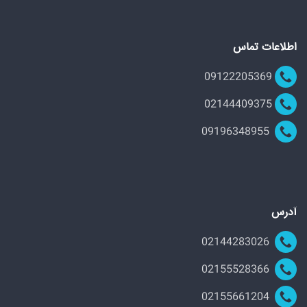
اطلاعات تماس
09122205369
02144409375
09196348955
آدرس
02144283026
02155528366
02155661204