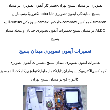
تصویری در میدان بسیج تهران-تعمیرکار آیفون تصویری در میدان
بسیج-نمایندگی آیفون تصویری تابا-tabaالکتروپیک,سیماران-
simaran-کوماکس commax-کامکس camax-سوزوکی suzuki-آلدو
ALDO در میدان بسیج-تعمیرات آیفون تصویری خیابان و محله میدان
بسیج
تعمیرات آیفون تصویری میدان بسیج
تعمیرات آیفون تصویری میدان بسیج ,تعمیرات آیفون تصویری
کوماکس,الکتروپیک,سیماران,تابا,تکنما,نماوا,تکنولوژی,کامکث,آلدو,سوز
کالیوز-اکو-در میدان بسیج تهران